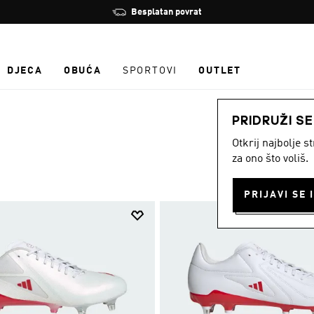
Zaustavi
Učlani se i ostvari 10 % popusta
rotaciju
DJECA
OBUĆA
SPORTOVI
OUTLET
PRIDRUŽI S
Otkrij najbolje 
za ono što voliš.