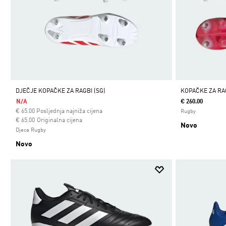
DJEČJE KOPAČKE ZA RAGBI (SG)
KOPAČKE ZA RA
N/A
€ 260.00
€
65.00
Posljednja najniža cijena
Rugby
Cijena umanjena od
za
€ 65.00
Originalna cijena
Novo
Djeca Rugby
Novo