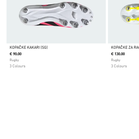
KOPAČKE KAKARI (SG)
KOPAČKE ZA RA
€ 90.00
€ 130.00
Da
Da
Rugby
Rugby
3 Colours
3 Colours