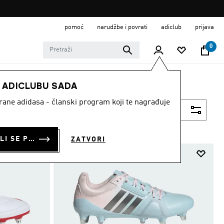
pomoć
narudžbe i povrati
adiclub
prijava
0
E ADICLUBU SADA
strane adidasa - članski program koji te nagrađuje
Filtriraj
PRIJAVI SE ILI SE PRIDRUŽI SADA
ZATVORI