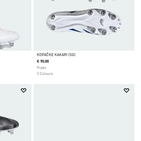
KOPAČKE KAKARI (SG)
€ 90.00
Da
Rugby
3 Colours