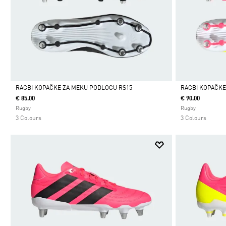
RAGBI KOPAČKE ZA MEKU PODLOGU RS15
RAGBI KOPAČKE
€ 85.00
€ 90.00
Da
Da
Rugby
Rugby
3 Colours
3 Colours