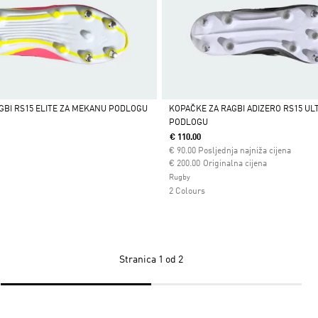
GBI RS15 ELITE ZA MEKANU PODLOGU
KOPAČKE ZA RAGBI ADIZERO RS15 UL
PODLOGU
Da
€ 110.00
€
90.00
Posljednja najniža cijena
Cijena umanjena od
za
€ 200.00
Originalna cijena
Rugby
2 Colours
Stranica
1 od 2