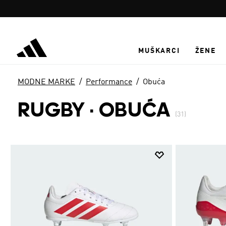
Preskoči na glavni sadržaj
MUŠKARCI
ŽENE
MODNE MARKE
Performance
Obuća
RUGBY
·
OBUĆA
(31)