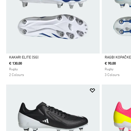
KAKARI ELITE (SG)
RAGBI KOPAČKE
€ 130.00
€ 90.00
Da
Da
Rugby
Rugby
2 Colours
3 Colours