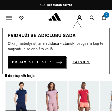
Preskoči na glavni sadržaj
Zaustavi
Besplatan povrat
rotaciju
0
ŽENE
Odjeća
PRIDRUŽI SE ADICLUBU SADA
Otkrij najbolje strane adidasa - članski program koji te
POLO 3-STRIPES
nagrađuje za ono što voliš.
€ 40.00
PRIJAVI SE ILI SE PRIDRUŽI SADA
ZATVORI
5 dostupnih boja