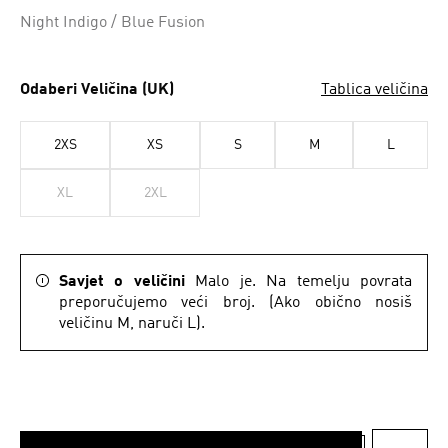
Da
Night Indigo / Blue Fusion
Odaberi Veličina (UK)
Tablica veličina
2XS
XS
S
M
L
XL
2XL
Savjet o veličini
Malo je. Na temelju povrata
preporučujemo veći broj. (Ako obično nosiš
veličinu M, naruči L).