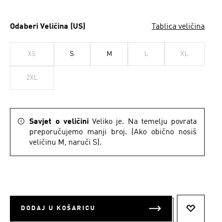
Odaberi Veličina (US)
Tablica veličina
XS
S
M
L
XL
2XL
Savjet o veličini
Veliko je. Na temelju povrata
preporučujemo manji broj. (Ako obično nosiš
veličinu M, naruči S).
DODAJ U KOŠARICU
DODAJ N