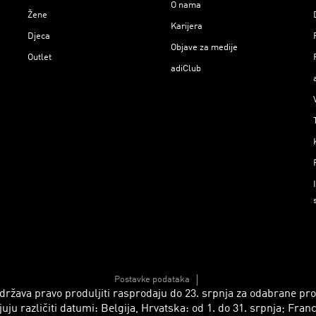
O nama
Žene
Karijera
Djeca
Objave za medije
Outlet
adiClub
Postavke podataka
 zadržava pravo produljiti rasprodaju do 23. srpnja za odabrane p
azličiti datumi: Belgija, Hrvatska: od 1. do 31. srpnja; Francusk