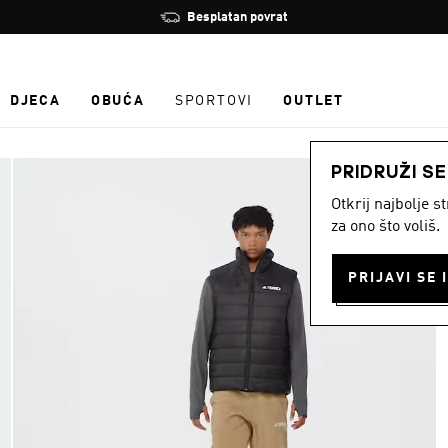
Zaustavi
Besplatan povrat
rotaciju
DJECA
OBUĆA
SPORTOVI
OUTLET
PRIDRUŽI S
Otkrij najbolje 
za ono što voliš.