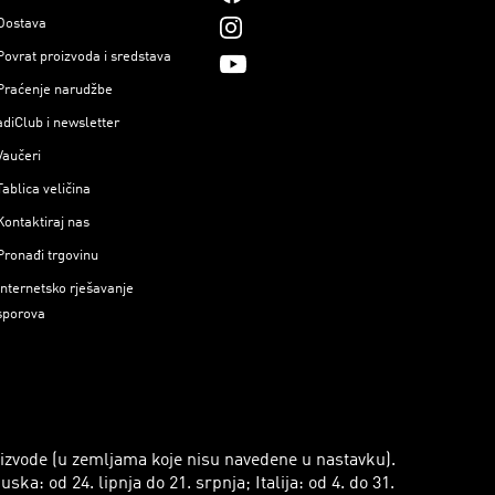
Dostava
Povrat proizvoda i sredstava
Praćenje narudžbe
adiClub i newsletter
Vaučeri
Tablica veličina
Kontaktiraj nas
Pronađi trgovinu
Internetsko rješavanje
sporova
roizvode (u zemljama koje nisu navedene u nastavku).
a: od 24. lipnja do 21. srpnja; Italija: od 4. do 31.