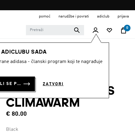
pomoć
narudžbe i povrati
adiclub
prijava
0
MUŠKARCI
Odjeća
E ADICLUBU SADA
strane adidasa - članski program koji te nagrađuje
PODSTAVLJENI
PRSLUK TERREX
PRIJAVI SE ILI SE PRIDRUŽI SADA
ZATVORI
MULTI ESSENTIALS
CLIMAWARM
€ 80.00
Black