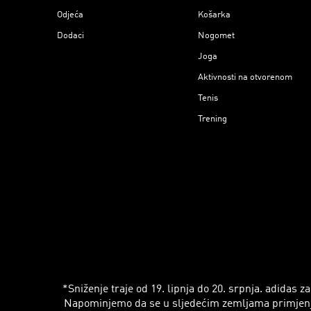
Odjeća
Košarka
Dodaci
Nogomet
Joga
Aktivnosti na otvorenom
Tenis
Trening
*Sniženje traje od 19. lipnja do 20. srpnja. adidas
Napominjemo da se u sljedećim zemljama primjenjuju r