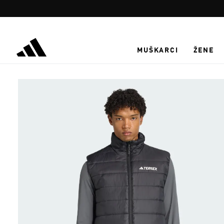
Preskoči na glavni sadržaj
MUŠKARCI
ŽENE