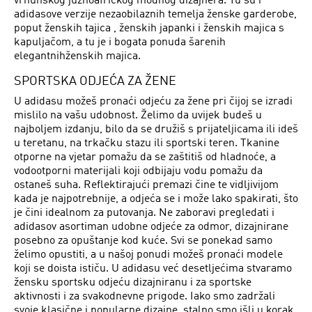
vrhunskog južnoafričkog modnog dizajnera. Tu su i
adidasove verzije nezaobilaznih temelja ženske garderobe,
poput ženskih tajica , ženskih japanki i ženskih majica s
kapuljačom, a tu je i bogata ponuda šarenih
elegantnihženskih majica.
SPORTSKA ODJEĆA ZA ŽENE
U adidasu možeš pronaći odjeću za žene pri čijoj se izradi
mislilo na vašu udobnost. Želimo da uvijek budeš u
najboljem izdanju, bilo da se družiš s prijateljicama ili ideš
u teretanu, na trkačku stazu ili sportski teren. Tkanine
otporne na vjetar pomažu da se zaštitiš od hladnoće, a
vodootporni materijali koji odbijaju vodu pomažu da
ostaneš suha. Reflektirajući premazi čine te vidljivijom
kada je najpotrebnije, a odjeća se i može lako spakirati, što
je čini idealnom za putovanja. Ne zaboravi pregledati i
adidasov asortiman udobne odjeće za odmor, dizajnirane
posebno za opuštanje kod kuće. Svi se ponekad samo
želimo opustiti, a u našoj ponudi možeš pronaći modele
koji se doista ističu. U adidasu već desetljećima stvaramo
žensku sportsku odjeću dizajniranu i za sportske
aktivnosti i za svakodnevne prigode. Iako smo zadržali
svoje klasične i popularne dizajne, stalno smo išli u korak