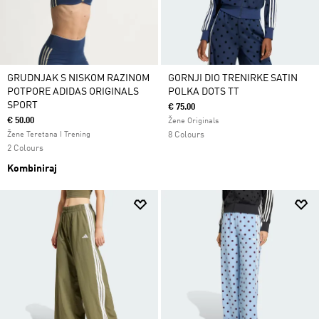
GRUDNJAK S NISKOM RAZINOM
GORNJI DIO TRENIRKE SATIN
POTPORE ADIDAS ORIGINALS
POLKA DOTS TT
SPORT
€ 75.00
€ 50.00
Žene Originals
Žene Teretana I Trening
8 Colours
2 Colours
Kombiniraj