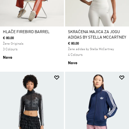
HLAČE FIREBIRD BARREL
SKRAĆENA MAJICA ZA JOGU
ADIDAS BY STELLA MCCARTNEY
€ 80.00
€ 80.00
Žene Originals
3 Colours
Žene adidas by Stella McCartney
4 Colours
Novo
Novo