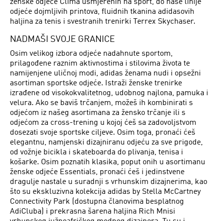
ženske odjeće Clima usmjerenih na sport, do naše linije
odjeće dojmljivih printova, fluidnih tkanina adidasovih
haljina za tenis i svestranih trenirki Terrex Skychaser.
NADMAŠI SVOJE GRANICE
Osim velikog izbora odjeće nadahnute sportom,
prilagođene raznim aktivnostima i stilovima života te
namijenjene uličnoj modi, adidas ženama nudi i opsežni
asortiman sportske odjeće. Istraži ženske trenirke
izrađene od visokokvalitetnog, udobnog najlona, pamuka i
velura. Ako se baviš trčanjem, možeš ih kombinirati s
odjećom iz našeg asortimana za žensko trčanje ili s
odjećom za cross-trening u kojoj ćeš sa zadovoljstvom
dosezati svoje sportske ciljeve. Osim toga, pronaći ćeš
elegantnu, namjenski dizajniranu odjeću za sve prigode,
od vožnje bicikla i skateboarda do plivanja, tenisa i
košarke. Osim poznatih klasika, poput onih u asortimanu
ženske odjeće Essentials, pronaći ćeš i jedinstvene
dragulje nastale u suradnji s vrhunskim dizajnerima, kao
što su ekskluzivna kolekcija adidas by Stella McCartney
Connectivity Park (dostupna članovima besplatnog
AdiCluba) i prekrasna šarena haljina Rich Mnisi