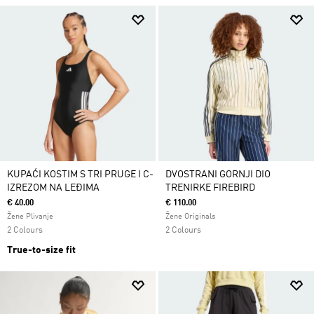
KUPAĆI KOSTIM S TRI PRUGE I C-
DVOSTRANI GORNJI DIO
IZREZOM NA LEĐIMA
TRENIRKE FIREBIRD
€ 40.00
€ 110.00
Žene Plivanje
Žene Originals
2 Colours
2 Colours
True-to-size fit