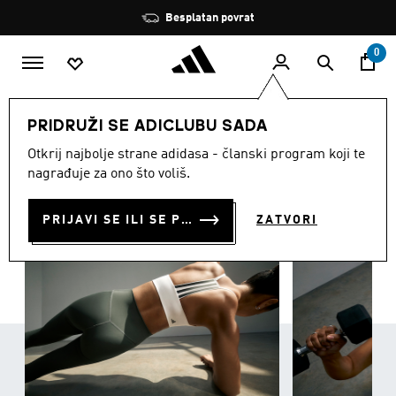
Preskoči na glavni sadržaj
Zaustavi
Besplatan povrat
rotaciju
0
ŽENE
Odjeća
PRIDRUŽI SE ADICLUBU SADA
ODJEĆA
Otkrij najbolje strane adidasa - članski program koji te
(3355)
nagrađuje za ono što voliš.
Filtriraj
Velike Slike
PRIJAVI SE ILI SE PRIDRUŽI SADA
ZATVORI