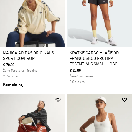
MAJICA ADIDAS ORIGINALS
KRATKE CARGO HLAČE OD
SPORT COVERUP
FRANCUSKOG FROTIRA
ESSENTIALS SMALL LOGO
€ 70.00
€ 25.00
Žene Teretana I Trening
2 Colours
Žene Sportswear
2 Colours
Kombiniraj