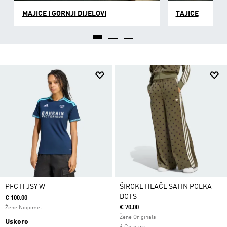
MAJICE I GORNJI DIJELOVI
TAJICE
PFC H JSY W
ŠIROKE HLAČE SATIN POLKA
DOTS
€ 100.00
€ 70.00
Žene Nogomet
Žene Originals
Uskoro