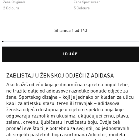
Žene Originals
Žene Sportswear
2 Colours
5 Colours
Stranica
1 od 140
IDUĆE
ZABLISTAJ U ŽENSKOJ ODJEĆI IZ ADIDASA
Ako tražiš odjeću koja je dinamična i spretna poput tebe,
ne tražite dalje od adidasove raznolike ponude odjeće za
žene. Sportskog dizajna – koji je jednako prikladan za ulicu
kao i za atletsku stazu, teren ili travnjak – adidasova
ženska odjeća dostupna je u cijelom spektru boja koje
odgovaraju raznolikim ukusima, uključujući crnu, plavu,
zelenu, crvenu, ljubičastu i ružičastu boju. Ovdje ćeš
pronaći sve što ti je potrebno za svoj stil, od jednostavnih,
ali smjelih pastelnih boja asortimana Adicolor, modela