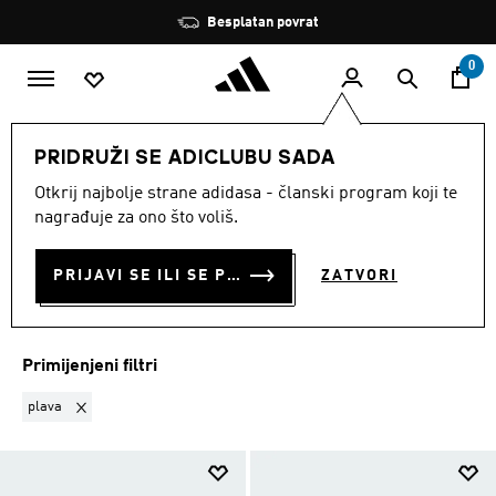
Preskoči na glavni sadržaj
Zaustavi
Besplatan povrat
rotaciju
0
DJECA
Dječaci
Obuća
Natikače I sandale
PRIDRUŽI SE ADICLUBU SADA
PLAVA
·
NATIKAČE I
Otkrij najbolje strane adidasa - članski program koji te
nagrađuje za ono što voliš.
SANDALE
(11)
PRIJAVI SE ILI SE PRIDRUŽI SADA
ZATVORI
Filtriraj
Velike Slike
Primijenjeni filtri
Ukloni filter Trenutno filtrirano prema BOJA: plava
plava