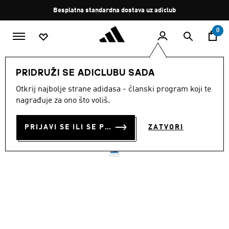
Preskoči na glavni sadržaj
Zaustavi
Besplatna standardna dostava uz adiclub
rotaciju
0
DJECA
Obuća
PRIDRUŽI SE ADICLUBU SADA
Otkrij najbolje strane adidasa - članski program koji te
NATIKAČE ADILETTE
nagrađuje za ono što voliš.
SHOWER
PRIJAVI SE ILI SE PRIDRUŽI SADA
ZATVORI
€ 25.00