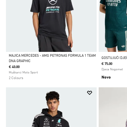
MAJICA MERCEDES - AMG PETRONAS FORMULA 1 TEAM
GOSTUJUĆI DJEČ
DNA GRAPHIC
€ 75.00
Da
€ 40.00
Djeca Nogomet
Muškarci Moto Sport
Novo
2 Colours