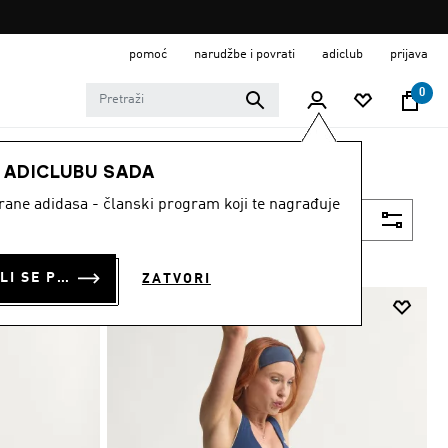
pomoć
narudžbe i povrati
adiclub
prijava
0
E ADICLUBU SADA
strane adidasa - članski program koji te nagrađuje
Filtriraj
PRIJAVI SE ILI SE PRIDRUŽI SADA
ZATVORI