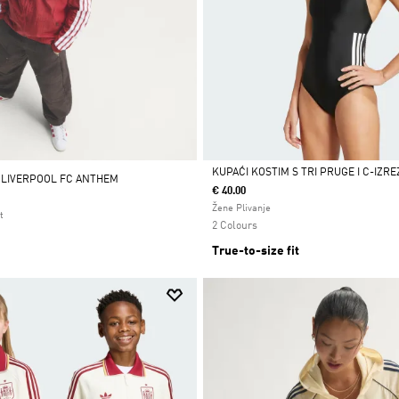
KUPAĆI KOSTIM S TRI PRUGE I C-IZR
 LIVERPOOL FC ANTHEM
€ 40.00
Da
Žene Plivanje
t
2 Colours
True-to-size fit