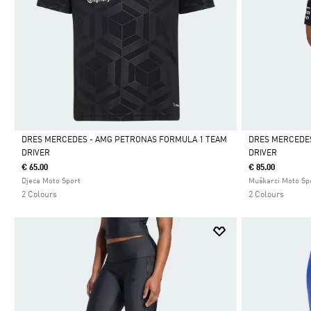
DRES MERCEDES - AMG PETRONAS FORMULA 1 TEAM
DRES MERCEDES
DRIVER
DRIVER
Da
Da
€ 65.00
€ 85.00
Djeca Moto Sport
Muškarci Moto Sp
2 Colours
2 Colours