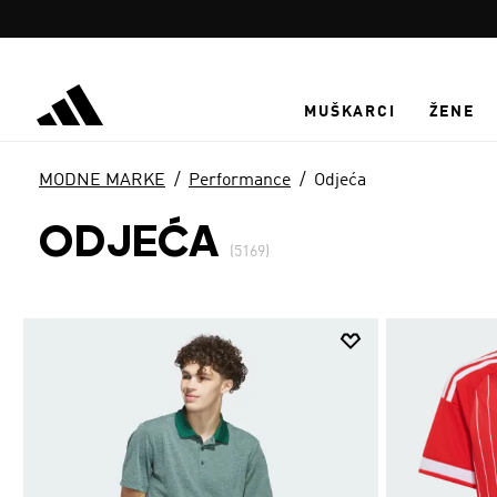
Preskoči na glavni sadržaj
MUŠKARCI
ŽENE
MODNE MARKE
Performance
Odjeća
ODJEĆA
(5169)