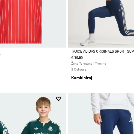
TAJICE ADIDAS ORIGINALS SPORT SUP
S
€ 70.00
Da
Žene Teretana I Trening
3 Colours
Kombiniraj