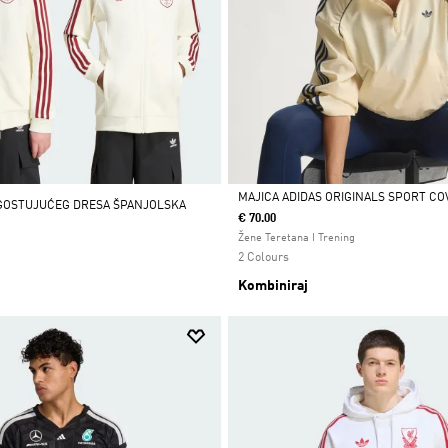
MAJICA ADIDAS ORIGINALS SPORT C
GOSTUJUĆEG DRESA ŠPANJOLSKA
€ 70.00
Da
Žene Teretana I Trening
2 Colours
Kombiniraj