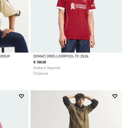
OVERUP
DOMAĆI DRES LIVERPOOL FC 25/26
€ 100.00
Da
Muškarci Nogomet
3 Colours