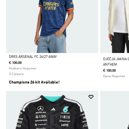
DRES ARSENAL FC 26/27 AWAY
DJEČJA JAKNA 
€ 100.00
ANTHEM
Da
Muškarci Nogomet
€ 100.00
3 Colours
Djeca Nogomet
Champions 26 kit Available!