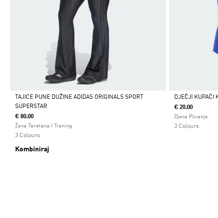
TAJICE PUNE DUŽINE ADIDAS ORIGINALS SPORT
DJEČJI KUPAĆI 
SUPERSTAR
€ 20.00
Da
Da
€ 80.00
Djeca Plivanje
Žene Teretana I Trening
3 Colours
3 Colours
Kombiniraj