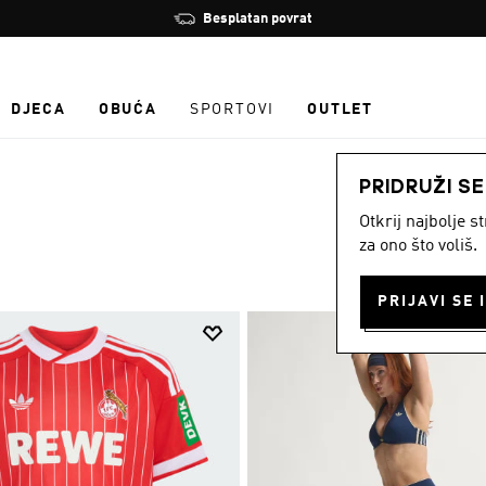
Zaustavi
Učlani se i ostvari 10 % popusta
rotaciju
DJECA
OBUĆA
SPORTOVI
OUTLET
PRIDRUŽI S
Otkrij najbolje 
za ono što voliš.