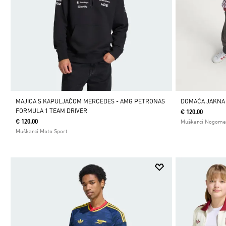
MAJICA S KAPULJAČOM MERCEDES - AMG PETRONAS
DOMAĆA JAKNA
FORMULA 1 TEAM DRIVER
€ 120.00
€ 120.00
Muškarci Nogome
Muškarci Moto Sport