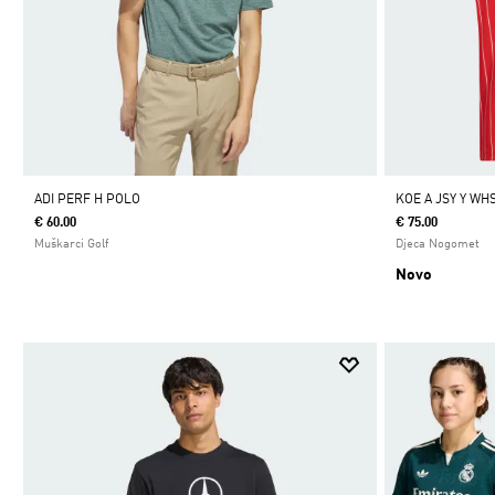
ADI PERF H POLO
KOE A JSY Y WH
€ 60.00
€ 75.00
Muškarci Golf
Djeca Nogomet
Novo