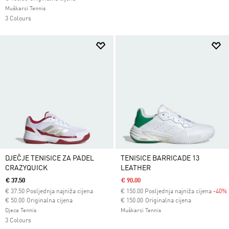
Muškarci Tennis
3 Colours
DJEČJE TENISICE ZA PADEL
TENISICE BARRICADE 13
CRAZYQUICK
LEATHER
€ 37.50
€ 90.00
€
37.50
Posljednja najniža cijena
€
150.00
Posljednja najniža cijena
-40%
Cijena umanjena od
za
Cijena umanjena od
za
€ 50.00
Originalna cijena
€ 150.00
Originalna cijena
Djeca Tennis
Muškarci Tennis
3 Colours