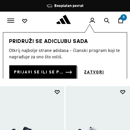
Preskoči na glavni sadržaj
Zaustavi
Besplatan povrat
rotaciju
0
SPORTOVI
Ostali sportovi
Padel
Obuća
PRIDRUŽI SE ADICLUBU SADA
OBUĆA
Otkrij najbolje strane adidasa - članski program koji te
(20)
nagrađuje za ono što voliš.
Filtriraj
Velike Slike
PRIJAVI SE ILI SE PRIDRUŽI SADA
ZATVORI