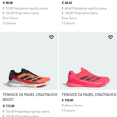
€ 80.00
€ 68.40
€
72.00
Posljednja najniža cijena
€
68.40
Posljednja najniža cijena
Cijena umanjena od
za
Cijena umanjena od
za
€ 160.00
Originalna cijena
€ 120.00
Originalna cijena
Žene Tennis
Žene Tennis
3 Colours
3 Colours
TENISICE ZA PADEL CRAZYQUICK
TENISICE ZA PADEL CRAZYQUICK
BOOST
€ 120.00
Muškarci Tennis
€ 112.00
3 Colours
€
104.00
Posljednja najniža cijena
Cijena umanjena od
za
€ 160.00
Originalna cijena