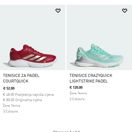
TENISICE ZA PADEL
TENISICE CRAZYQUICK
COURTQUICK
LIGHTSTRIKE PADEL
€ 120.00
€ 52.00
Žene Tennis
€
48.00
Posljednja najniža cijena
3 Colours
Cijena umanjena od
za
€ 80.00
Originalna cijena
Žene Tennis
3 Colours