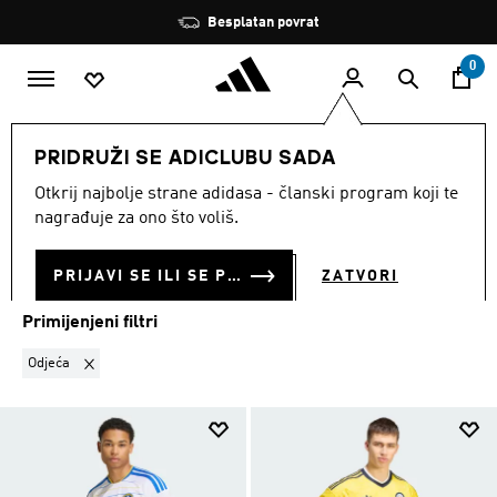
Preskoči na glavni sadržaj
Zaustavi
Besplatan povrat
rotaciju
0
Nogometni klubovi
Leeds United
PRIDRUŽI SE ADICLUBU SADA
ODJEĆA
·
LEEDS UNITED
Otkrij najbolje strane adidasa - članski program koji te
(9)
nagrađuje za ono što voliš.
Filtriraj
Velike Slike
PRIJAVI SE ILI SE PRIDRUŽI SADA
ZATVORI
Primijenjeni filtri
Ukloni filter Trenutno filtrirano prema KATEGORIJA PROIZVODA: Od
Odjeća