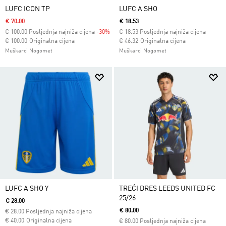
LUFC ICON TP
LUFC A SHO
€ 70.00
€ 18.53
€
100.00
Posljednja najniža cijena
-30%
€
18.53
Posljednja najniža cijena
Cijena umanjena od
za
Cijena umanjena od
za
€ 100.00
Originalna cijena
€ 46.32
Originalna cijena
Muškarci Nogomet
Muškarci Nogomet
LUFC A SHO Y
TREĆI DRES LEEDS UNITED FC
25/26
€ 28.00
€ 80.00
€
28.00
Posljednja najniža cijena
Cijena umanjena od
za
€ 40.00
Originalna cijena
€
80.00
Posljednja najniža cijena