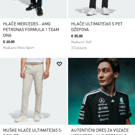
HLAČE MERCEDES - AMG
HLAČE ULTIMATE365 S PET
PETRONAS FORMULA 1 TEAM
DŽEPOVA
DNA
€ 85.00
€ 60.00
Muškarci Golf
Muškarci Moto Sport
3 Colours
MUŠKE HLAČE ULTIMATE365 5-
AUTENTIČNI DRES ZA VOZAČE