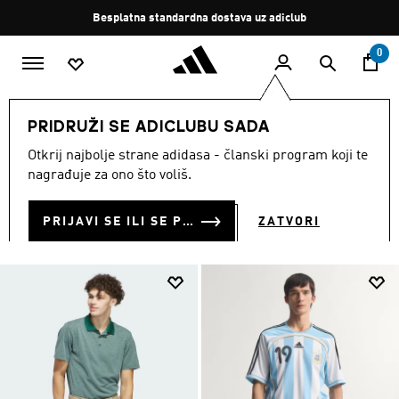
Preskoči na glavni sadržaj
Zaustavi
Besplatna standardna dostava uz adiclub
rotaciju
0
MUŠKARCI
Odjeća
PRIDRUŽI SE ADICLUBU SADA
ODJEĆA
Otkrij najbolje strane adidasa - članski program koji te
(5189)
nagrađuje za ono što voliš.
Filtriraj
Velike Slike
PRIJAVI SE ILI SE PRIDRUŽI SADA
ZATVORI