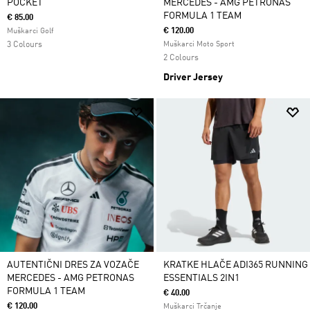
POCKET
MERCEDES - AMG PETRONAS
FORMULA 1 TEAM
€ 85.00
€ 120.00
Muškarci Golf
3 Colours
Muškarci Moto Sport
2 Colours
Driver Jersey
AUTENTIČNI DRES ZA VOZAČE
KRATKE HLAČE ADI365 RUNNING
MERCEDES - AMG PETRONAS
ESSENTIALS 2IN1
FORMULA 1 TEAM
€ 40.00
€ 120.00
Muškarci Trčanje