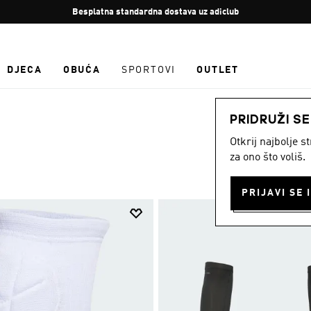
Zaustavi
Besplatna standardna dostava uz adiclub
rotaciju
DJECA
OBUĆA
SPORTOVI
OUTLET
PRIDRUŽI S
Otkrij najbolje 
za ono što voliš.