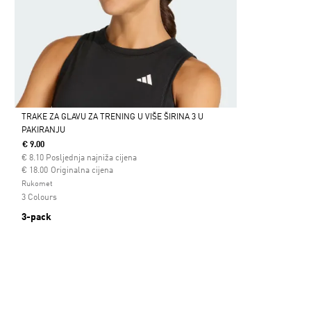
TRAKE ZA GLAVU ZA TRENING U VIŠE ŠIRINA 3 U
PAKIRANJU
Da
€ 9.00
€
8.10
Posljednja najniža cijena
Cijena umanjena od
za
€ 18.00
Originalna cijena
Rukomet
3 Colours
3-pack