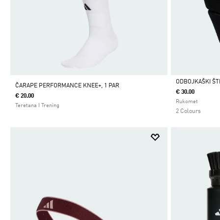
ODBOJKAŠKI ŠTI
ČARAPE PERFORMANCE KNEE+, 1 PAR
€ 30.00
€ 20.00
Da
Rukomet
Teretana I Trening
2 Colours