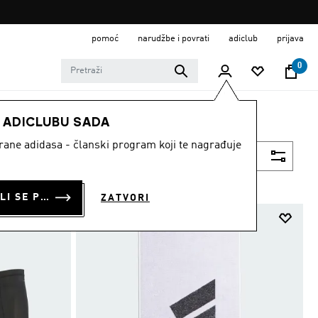
pomoć
narudžbe i povrati
adiclub
prijava
0
E ADICLUBU SADA
strane adidasa - članski program koji te nagrađuje
Filtriraj
PRIJAVI SE ILI SE PRIDRUŽI SADA
ZATVORI