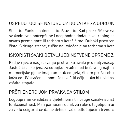
USREDOTOČI SE NA IGRU UZ DODATKE ZA ODBOJK
Stil – tu. Funkcionalnost – tu. Stav – tu. Kad prekrižiš sve
svakodnevne potrepštine i neophodne dodatke za trening koji
otvara prema gore ili torbom s kotačićima. Duboki prostran
čiste. S druge strane, ručke na izvlačenje na torbama s kot
ISKORISTI SVAKI DETALJ JEDINSTVENE OPREME 
Kad je riječ o nadjačavanju protivnika, svaki je detalj zna
Jastučići za koljena za odbojku izrađeni od bešavnog najlona
memorijske pjene imaju umetak od gela, što im pruža robusta
kožu od UV zračenja i pomaže u zaštiti očiju kako bi ti vid
zaštite stopala.
PRŠTI ENERGIJOM PRVAKA SA STILOM
Logotipi marke adidas s djetelinom i tri pruge oznake su isti
funkcionalnost. Mali pamučni ručnik za ruke s logotipom ad
za vodu osigurat će da ne dehidriraš u odlučujućim trenut