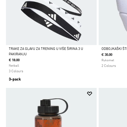
TRAKE ZA GLAVU ZA TRENING U VIŠE ŠIRINA 3 U
ODBOJKAŠKI ŠTI
PAKIRANJU
€ 30.00
Da
Da
€ 18.00
Rukomet
Netball
2 Colours
3 Colours
3-pack