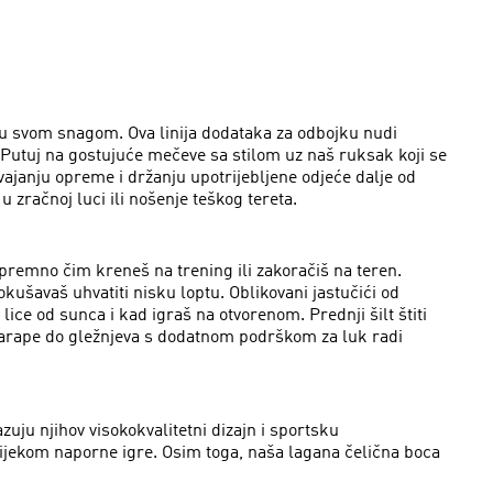
igru svom snagom. Ova linija dodataka za odbojku nudi
 Putuj na gostujuće mečeve sa stilom uz naš ruksak koji se
ajanju opreme i držanju upotrijebljene odjeće dalje od
 zračnoj luci ili nošenje teškog tereta.
spremno čim kreneš na trening ili zakoračiš na teren.
kušavaš uhvatiti nisku loptu. Oblikovani jastučići od
ice od sunca i kad igraš na otvorenom. Prednji šilt štiti
i čarape do gležnjeva s dodatnom podrškom za luk radi
azuju njihov visokokvalitetni dizajn i sportsku
 tijekom naporne igre. Osim toga, naša lagana čelična boca