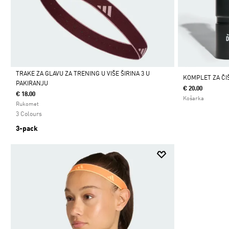
TRAKE ZA GLAVU ZA TRENING U VIŠE ŠIRINA 3 U
KOMPLET ZA ČI
PAKIRANJU
€ 20.00
Da
€ 18.00
Košarka
Rukomet
3 Colours
3-pack