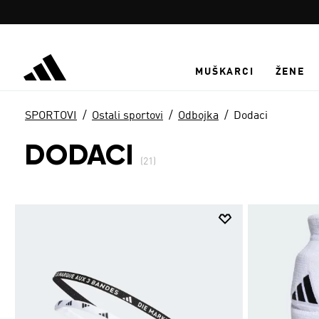
Preskoči na glavni sadržaj
MUŠKARCI
ŽENE
SPORTOVI
Ostali sportovi
Odbojka
Dodaci
DODACI
(21)