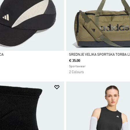
CA
SREDNJE VELIKA SPORTSKA TORBA L
€ 35.00
Da
Sportswear
2 Colours