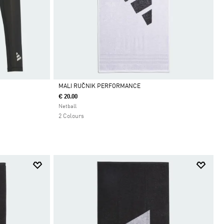
MALI RUČNIK PERFORMANCE
€ 20.00
Da
Netball
2 Colours