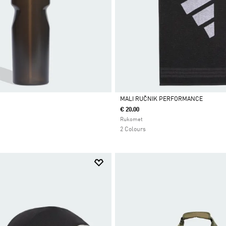
MALI RUČNIK PERFORMANCE
€ 20.00
Da
Rukomet
2 Colours