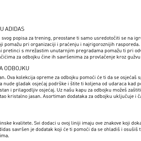
U ADIDAS
 sa svog popisa za trening, preostane ti samo usredotočiti se na 
 pomažu pri organizaciji i praćenju i najrigoroznijih rasporeda.
i pretinci s mrežastim unutarnjim pregradama pomažu ti pri odv
ačićima za odbojku čine ih savršenima za provlačenje kroz gužvu u
ZA ODBOJKU
čajan. Ova kolekcija opreme za odbojku pomoći će ti da se osjećaš 
 nude gladak osjećaj podrške i štite ti koljena od udaraca kad po
n i prilagodljiv osjećaj. Uz našu kapu za odbojku možeš zaštiti l
 ostao kristalno jasan. Asortiman dodataka za odbojku uključuje 
nske kvalitete. Svi dodaci u ovoj liniji imaju ove znakove koji dok
idas savršen je dodatak koji će ti pomoći da se ohladiš i osušiš
cima.