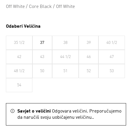
Off White / Core Black / Off White
Odaberi Veličina
35 1/2
37
38
39
40 1/2
42
43
44 1/2
46
47
48 1/2
50
51
52
53
54
Savjet o veličini
Odgovara veličini. Preporučujemo
da naručiš svoju uobičajenu veličinu..