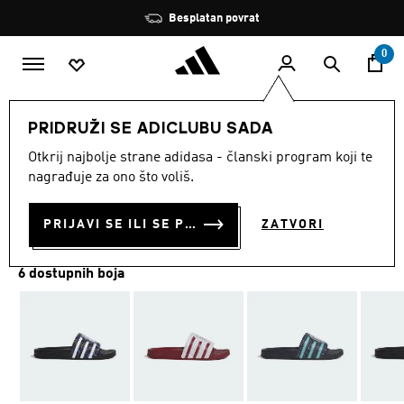
Preskoči na glavni sadržaj
Zaustavi
Besplatan povrat
rotaciju
0
SPORTOVI
Ostali sportovi
Plivanje
Obuća
PRIDRUŽI SE ADICLUBU SADA
Otkrij najbolje strane adidasa - članski program koji te
NATIKAČE TREFOIL
nagrađuje za ono što voliš.
€ 50.00
PRIJAVI SE ILI SE PRIDRUŽI SADA
ZATVORI
6 dostupnih boja