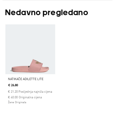
Nedavno pregledano
NATIKAČE ADILETTE LITE
€ 26.80
€
21.20
Posljednja najniža cijena
Cijena umanjena od
za
€ 40.00
Originalna cijena
Žene Originals