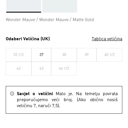
Da
Wonder Mauve / Wonder Mauve / Matte Gold
Odaberi Veličina (UK)
Tablica veličina
35 1/2
37
38
39
40 1/2
42
43
44 1/2
Savjet o veličini
Malo je. Na temelju povrata
preporučujemo veći broj. (Ako obično nosiš
veličinu 7, naruči 7,5).