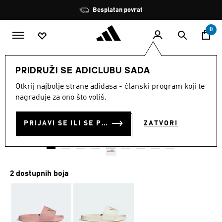
Preskoči na glavni sadržaj
Zaustavi
Besplatan povrat
rotaciju
0
ŽENE
Obuća
PRIDRUŽI SE ADICLUBU SADA
Otkrij najbolje strane adidasa - članski program koji te
NATIKAČE ADILETTE LITE
nagrađuje za ono što voliš.
€ 26.80
€
21.20
Posljednja najniža cijena
PRIJAVI SE ILI SE PRIDRUŽI SADA
ZATVORI
Cijena umanjena od
za
€ 40.00
Originalna cijena
2 dostupnih boja