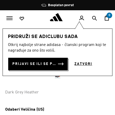
Preskoči na glavni sadržaj
Zaustavi
Besplatan povrat
rotaciju
0
MUŠKARCI
Novo i popularno
Dan očeva
PRIDRUŽI SE ADICLUBU SADA
Otkrij najbolje strane adidasa - članski program koji te
NAOČALE ZA SNIJEG
nagrađuje za ono što voliš.
SP0040
PRIJAVI SE ILI SE PRIDRUŽI SADA
ZATVORI
€ 140.00
Dark Grey Heather
Odaberi Veličina (US)