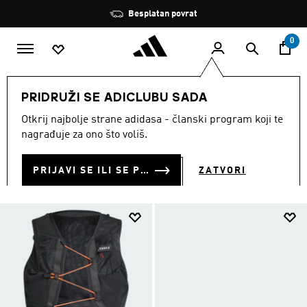
Preskoči na glavni sadržaj
Zaustavi
Besplatan povrat
rotaciju
0
MUŠKARCI
Sportovi
Trčanje
Trčanje Dodaci
PRIDRUŽI SE ADICLUBU SADA
TRČANJE DODACI
Otkrij najbolje strane adidasa - članski program koji te
(120)
nagrađuje za ono što voliš.
Filtriraj
Velike Slike
PRIJAVI SE ILI SE PRIDRUŽI SADA
ZATVORI