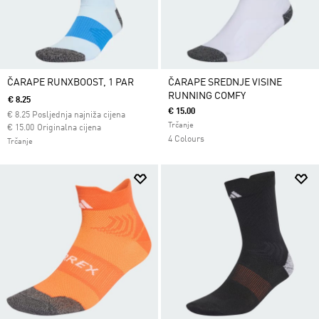
ČARAPE RUNXBOOST, 1 PAR
ČARAPE SREDNJE VISINE
RUNNING COMFY
€ 8.25
€ 15.00
€
8.25
Posljednja najniža cijena
Trčanje
Cijena umanjena od
za
€ 15.00
Originalna cijena
4 Colours
Trčanje