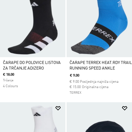
ČARAPE DO POLOVICE LISTOVA
ČARAPE TERREX HEAT.RDY TRAIL
ZA TRČANJE ADIZERO
RUNNING SPEED ANKLE
€ 18.00
€ 9.00
Trčanje
€
9.00
Posljednja najniža cijena
4 Colours
Cijena umanjena od
za
€ 15.00
Originalna cijena
TERREX