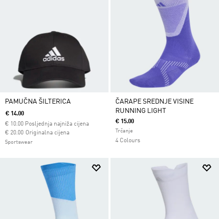
PAMUČNA ŠILTERICA
ČARAPE SREDNJE VISINE
RUNNING LIGHT
€ 14.00
€ 15.00
€
10.00
Posljednja najniža cijena
Trčanje
Cijena umanjena od
za
€ 20.00
Originalna cijena
4 Colours
Sportswear