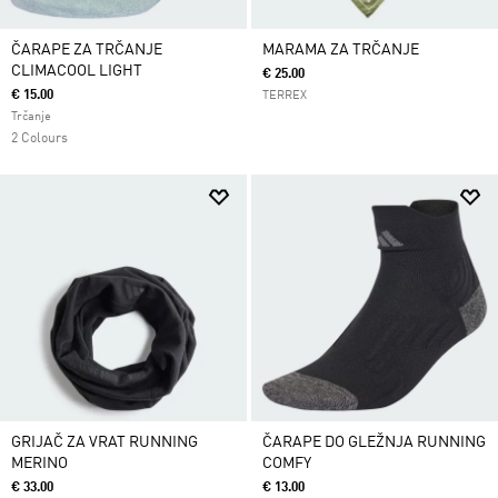
ČARAPE ZA TRČANJE
MARAMA ZA TRČANJE
CLIMACOOL LIGHT
€ 25.00
€ 15.00
TERREX
Trčanje
2 Colours
GRIJAČ ZA VRAT RUNNING
ČARAPE DO GLEŽNJA RUNNING
MERINO
COMFY
€ 33.00
€ 13.00