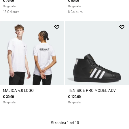
€ 75.00
€ 80.00
Originals
Originals
13 Colours
8 Colours
MAJICA 4.0 LOGO
TENISICE PRO MODEL ADV
€ 30.00
€ 120.00
Originals
Originals
Stranica
1 od 10