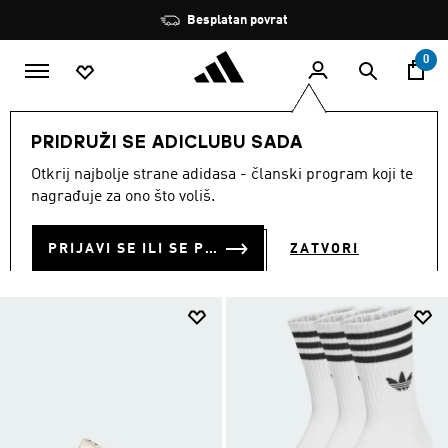
Preskoči na glavni sadržaj
Zaustavi
Besplatan povrat
rotaciju
0
MUŠKARCI
Sportovi
Skateboarding
PRIDRUŽI SE ADICLUBU SADA
SKATEBOARDING
Otkrij najbolje strane adidasa - članski program koji te
(227)
nagrađuje za ono što voliš.
Filtriraj
Velike Slike
PRIJAVI SE ILI SE PRIDRUŽI SADA
ZATVORI