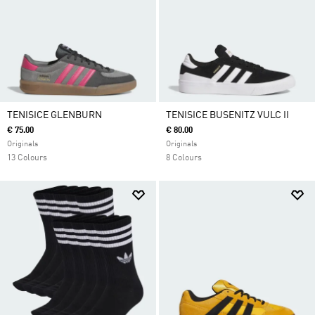
TENISICE GLENBURN
TENISICE BUSENITZ VULC II
€ 75.00
€ 80.00
Originals
Originals
13 Colours
8 Colours