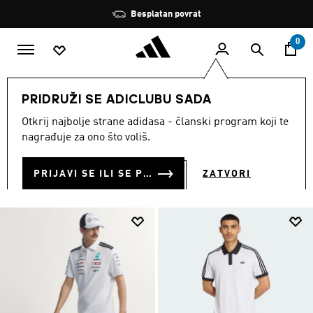
Preskoči na glavni sadržaj
Zaustavi
Besplatan povrat
rotaciju
0
MUŠKARCI
Odjeća
Polo majice
PRIDRUŽI SE ADICLUBU SADA
POLO MAJICE
Otkrij najbolje strane adidasa - članski program koji te
(169)
nagrađuje za ono što voliš.
Filtriraj
Velike Slike
PRIJAVI SE ILI SE PRIDRUŽI SADA
ZATVORI