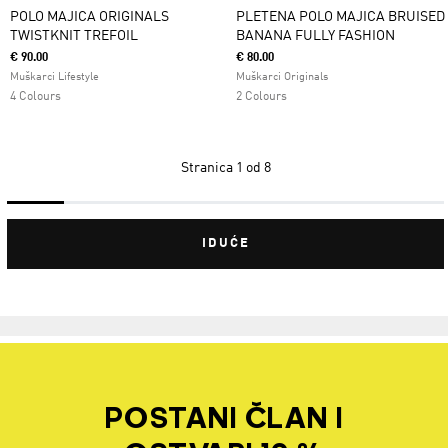
POLO MAJICA ORIGINALS
PLETENA POLO MAJICA BRUISED
TWISTKNIT TREFOIL
BANANA FULLY FASHION
€ 90.00
€ 80.00
Muškarci Lifestyle
Muškarci Originals
4 Colours
2 Colours
Stranica
1 od 8
IDUĆE
POSTANI ČLAN I