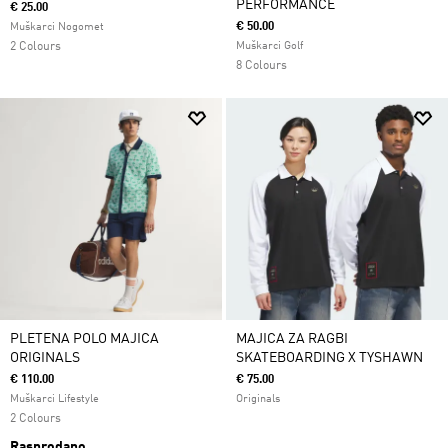
PERFORMANCE
€ 25.00
€ 50.00
Muškarci Nogomet
2 Colours
Muškarci Golf
8 Colours
PLETENA POLO MAJICA
MAJICA ZA RAGBI
ORIGINALS
SKATEBOARDING X TYSHAWN
€ 110.00
€ 75.00
Muškarci Lifestyle
Originals
2 Colours
Rasprodano