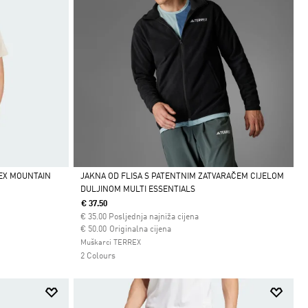
REX MOUNTAIN
JAKNA OD FLISA S PATENTNIM ZATVARAČEM CIJELOM
DULJINOM MULTI ESSENTIALS
Da
€ 37.50
€
35.00
Posljednja najniža cijena
Cijena umanjena od
za
€ 50.00
Originalna cijena
Muškarci TERREX
2 Colours