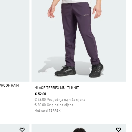
PROOF RAIN
HLAČE TERREX MULTI KNIT
€ 52.00
€
48.00
Posljednja najniža cijena
Cijena umanjena od
za
€ 80.00
Originalna cijena
Muškarci TERREX