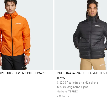
XPERIOR 2.5 LAYER LIGHT CLIMAPROOF
IZOLIRANA JAKNA TERREX MULTI ESS
€ 67.50
Da
€
42.30
Posljednja najniža cijena
Cijena umanjena od
za
€ 90.00
Originalna cijena
Muškarci TERREX
2 Colours