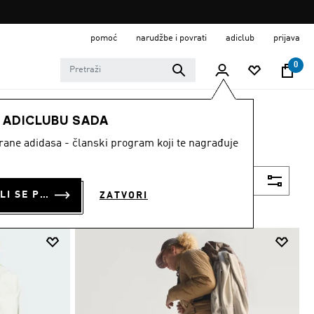
pomoć
narudžbe i povrati
adiclub
prijava
0
E ADICLUBU SADA
strane adidasa - članski program koji te nagrađuje
Filtriraj
PRIJAVI SE ILI SE PRIDRUŽI SADA
ZATVORI