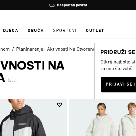
Zaustavi
Učlani se i ostvari 10 % popusta
rotaciju
DJECA
OBUĆA
SPORTOVI
OUTLET
renom
Planinarenje I Aktivnosti Na Otvorenom Odjeća
PRIDRUŽI S
Otkrij najbolje 
IVNOSTI NA
za ono što voliš.
A
(230)