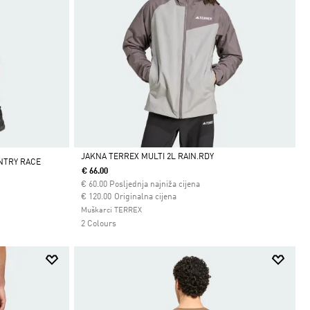
JAKNA TERREX MULTI 2L RAIN.RDY
NTRY RACE
€ 66.00
Da
€
60.00
Posljednja najniža cijena
Cijena umanjena od
za
€ 120.00
Originalna cijena
Muškarci TERREX
2 Colours