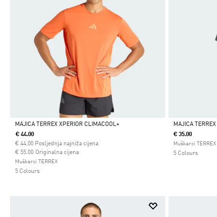
MAJICA TERREX XPERIOR CLIMACOOL+
MAJICA TERREX
€ 44.00
€ 35.00
Da
Da
€
44.00
Posljednja najniža cijena
Muškarci TERREX
Cijena umanjena od
za
€ 55.00
Originalna cijena
5 Colours
Muškarci TERREX
5 Colours