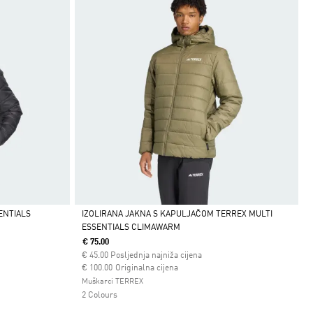
ENTIALS
IZOLIRANA JAKNA S KAPULJAČOM TERREX MULTI
ESSENTIALS CLIMAWARM
Da
€ 75.00
€
45.00
Posljednja najniža cijena
Cijena umanjena od
za
€ 100.00
Originalna cijena
Muškarci TERREX
2 Colours