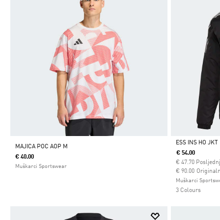
ESS INS HO JKT
MAJICA POC AOP M
€ 54.00
€ 40.00
Da
€
47.70
Posljednj
Muškarci Sportswear
Cijena umanjena
za
€ 90.00
Originaln
Muškarci Sportsw
3 Colours