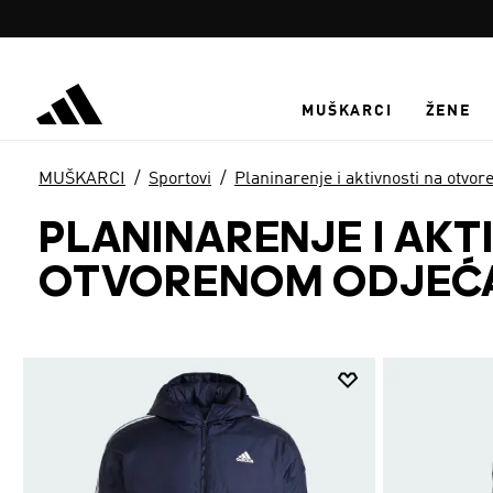
Preskoči na glavni sadržaj
MUŠKARCI
ŽENE
MUŠKARCI
Sportovi
Planinarenje i aktivnosti na otvo
PLANINARENJE I AKT
OTVORENOM ODJEĆ