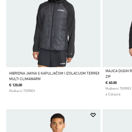
MAJICA DUGIH 
HIBRIDNA JAKNA S KAPULJAČOM I IZOLACIJOM TERREX
ZIP
MULTI CLIMAWARM
Da
€ 60.00
€ 120.00
Muškarci TERREX
Muškarci TERREX
4 Colours