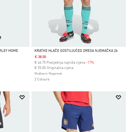
ARLEY HOME
KRATKE HLAČE GOSTUJUĆEG DRESA NJEMAČKA 26
€ 38.50
Da
€
46.75
Posljednja najniža cijena
-17%
Cijena umanjena od
za
€ 55.00
Originalna cijena
Muškarci Nogomet
2 Colours