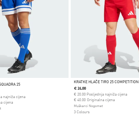
KRATKE HLAČE TIRO 25 COMPETITION
SQUADRA 25
€ 24.00
Da
€
20.00
Posljednja najniža cijena
a najniža cijena
Cijena umanjena od
za
€ 40.00
Originalna cijena
 od
a cijena
Muškarci Nogomet
t
3 Colours