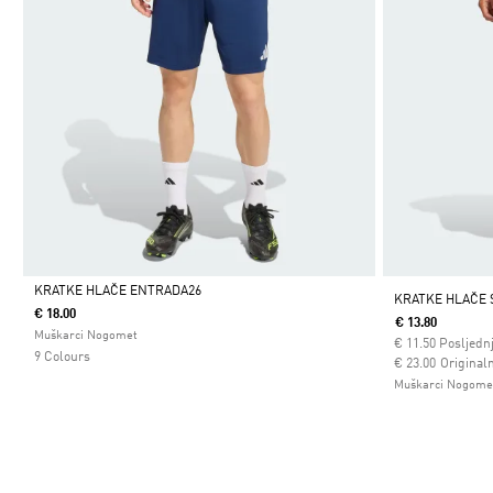
KRATKE HLAČE ENTRADA26
KRATKE HLAČE 
€ 18.00
€ 13.80
Da
Muškarci Nogomet
€
11.50
Posljednj
9 Colours
Cijena umanjena
za
€ 23.00
Originaln
Muškarci Nogome