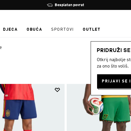
Zaustavi
Učlani se i ostvari 10 % popusta
rotaciju
DJECA
OBUĆA
SPORTOVI
OUTLET
e
PRIDRUŽI S
Otkrij najbolje 
za ono što voliš.