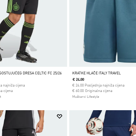
GOSTUJUĆEG DRESA CELTIC FC 25/26
KRATKE HLAČE ITALY TRAVEL
€ 24.00
a najniža cijena
€
24.00
Posljednja najniža cijena
 od
Cijena umanjena od
za
a cijena
€ 60.00
Originalna cijena
t
Muškarci Lifestyle