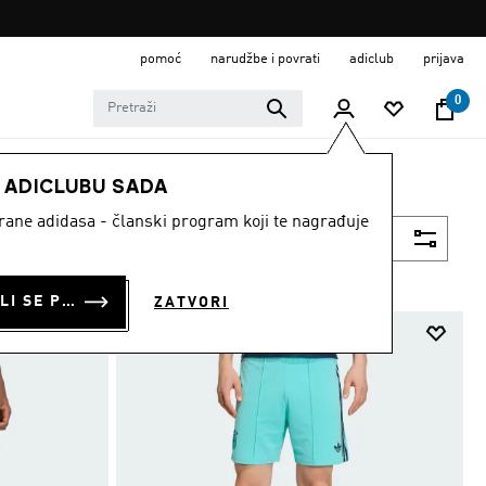
pomoć
narudžbe i povrati
adiclub
prijava
0
E ADICLUBU SADA
strane adidasa - članski program koji te nagrađuje
Filtriraj
PRIJAVI SE ILI SE PRIDRUŽI SADA
ZATVORI