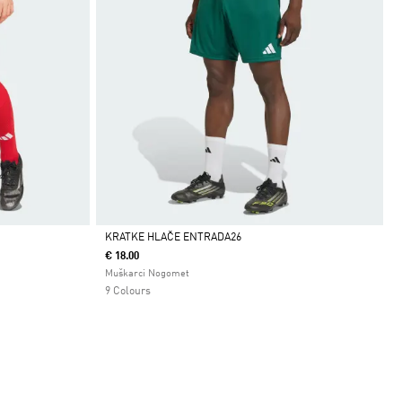
KRATKE HLAČE ENTRADA26
€ 18.00
Da
Muškarci Nogomet
9 Colours