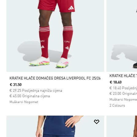
KRATKE HLAČE 
KRATKE HLAČE DOMAĆEG DRESA LIVERPOOL FC 25/26
€ 18.40
€ 31.50
Da
€
18.40
Posljednj
€
29.25
Posljednja najniža cijena
Cijena umanjena
za
€ 23.00
Originaln
Cijena umanjena od
za
€ 45.00
Originalna cijena
Muškarci Nogome
Muškarci Nogomet
2 Colours