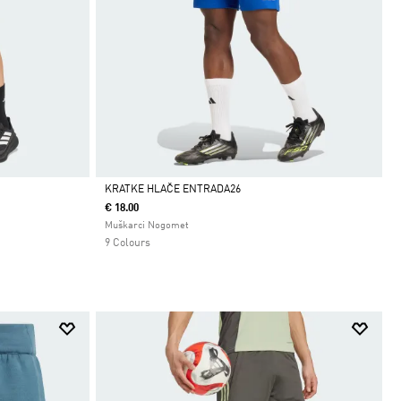
KRATKE HLAČE ENTRADA26
€ 18.00
Da
Muškarci Nogomet
9 Colours