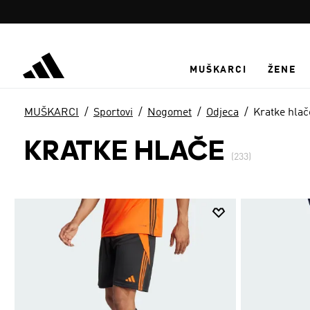
Preskoči na glavni sadržaj
MUŠKARCI
ŽENE
MUŠKARCI
Sportovi
Nogomet
Odjeca
Kratke hlač
KRATKE HLAČE
(233)