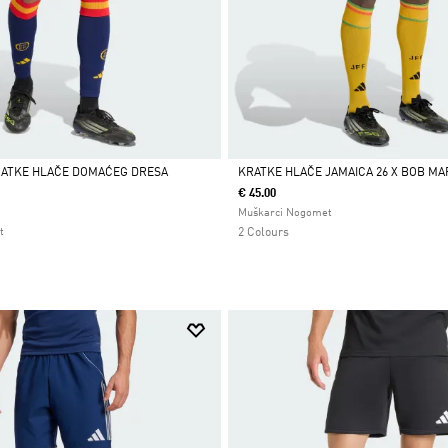
RATKE HLAČE DOMAĆEG DRESA
KRATKE HLAČE JAMAICA 26 X BOB M
€ 45.00
Da
Muškarci Nogomet
t
2 Colours