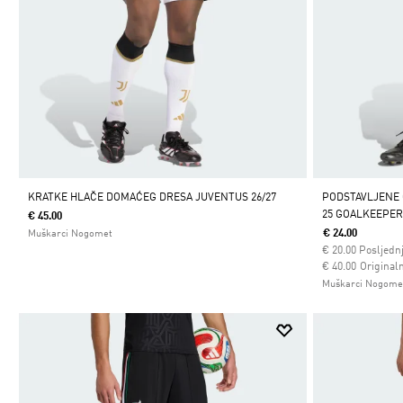
KRATKE HLAČE DOMAĆEG DRESA JUVENTUS 26/27
PODSTAVLJENE
25 GOALKEEPE
€ 45.00
€ 24.00
Muškarci Nogomet
€
20.00
Posljednj
Cijena umanjena
za
€ 40.00
Originaln
Muškarci Nogome