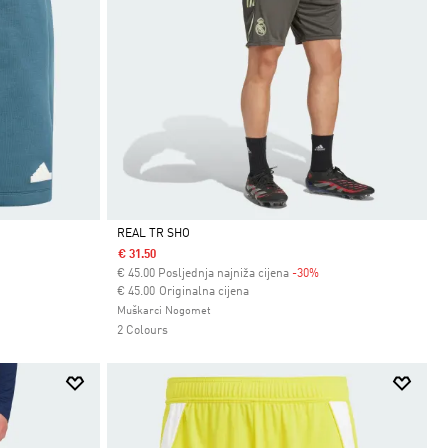
REAL TR SHO
€ 31.50
Da
€
45.00
Posljednja najniža cijena
-30%
Cijena umanjena od
za
€ 45.00
Originalna cijena
Muškarci Nogomet
2 Colours