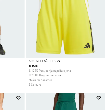
KRATKE HLAČE TIRO 24
€ 15.00
Da
€
12.50
Posljednja najniža cijena
Cijena umanjena od
za
€ 25.00
Originalna cijena
Muškarci Nogomet
5 Colours