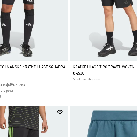
 GOLMANSKE KRATKE HLAČE SQUADRA
KRATKE HLAČE TIRO TRAVEL WOVEN
R
€ 45.00
Muškarci Nogomet
a najniža cijena
 od
a cijena
t