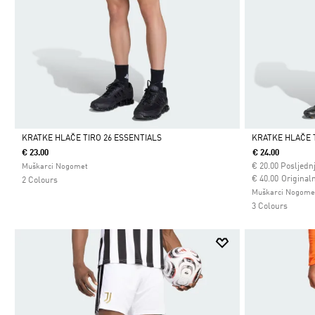
KRATKE HLAČE TIRO 26 ESSENTIALS
KRATKE HLAČE 
€ 23.00
€ 24.00
Da
Da
€
20.00
Posljednj
Muškarci Nogomet
Cijena umanjena
za
€ 40.00
Originaln
2 Colours
Muškarci Nogome
3 Colours