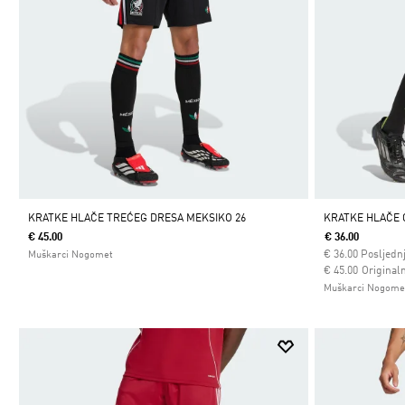
KRATKE HLAČE TREĆEG DRESA MEKSIKO 26
KRATKE HLAČE 
€ 45.00
€ 36.00
€
36.00
Posljednj
Muškarci Nogomet
Cijena umanjena
za
€ 45.00
Originaln
Muškarci Nogome