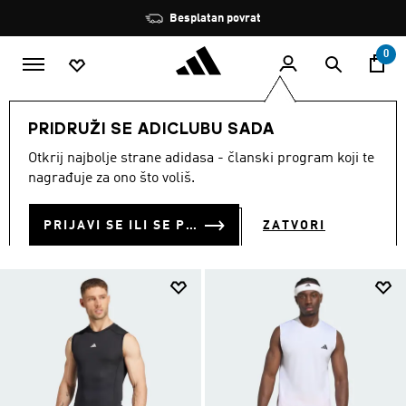
Preskoči na glavni sadržaj
Zaustavi
Besplatan povrat
rotaciju
0
MUŠKARCI
Odjeća
Majice bez rukava
PRIDRUŽI SE ADICLUBU SADA
MAJICE BEZ RUKAVA
Otkrij najbolje strane adidasa - članski program koji te
(90)
nagrađuje za ono što voliš.
Filtriraj
Velike Slike
PRIJAVI SE ILI SE PRIDRUŽI SADA
ZATVORI