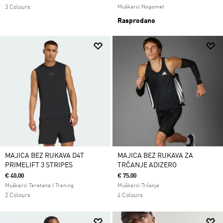
3 Colours
Muškarci Nogomet
Rasprodano
MAJICA BEZ RUKAVA D4T
MAJICA BEZ RUKAVA ZA
PRIMELIFT 3 STRIPES
TRČANJE ADIZERO
€ 40.00
€ 75.00
Muškarci Teretana I Trening
Muškarci Trčanje
2 Colours
4 Colours