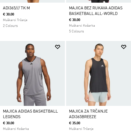
ADI365/// TK M
MAJICA BEZ RUKAVA ADIDAS
BASKETBALL ALL-WORLD
€ 30.00
€ 30.00
Muškarci Trčanje
2 Colours
Muškarci Košarka
5 Colours
MAJICA ADIDAS BASKETBALL
MAJICA ZA TRČANJE
LEGENDS
ADI365BREEZE
€ 30.00
€ 35.00
Muškarci Košarka
Muškarci Trčanje