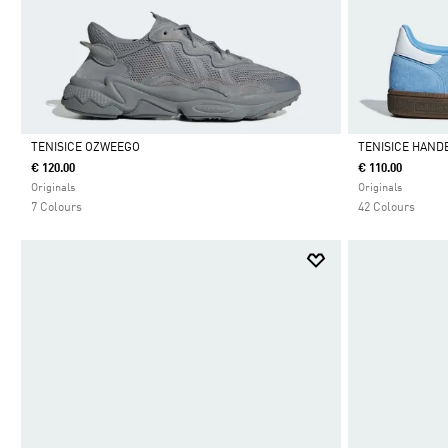
TENISICE OZWEEGO
TENISICE HAND
€ 120.00
€ 110.00
Da
Da
Originals
Originals
7 Colours
42 Colours