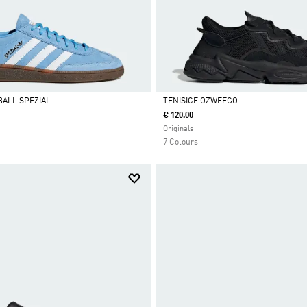
BALL SPEZIAL
TENISICE OZWEEGO
€ 120.00
Da
Originals
7 Colours