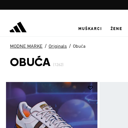
Preskoči na glavni sadržaj
MUŠKARCI
ŽENE
MODNE MARKE
Originals
Obuća
OBUĆA
(1262)