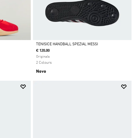
TENISICE HANDBALL SPEZIAL MESSI
€ 120.00
Da
Originals
2 Colours
Novo