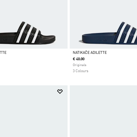
ETTE
NATIKAČE ADILETTE
€ 40.00
Da
Originals
3 Colours