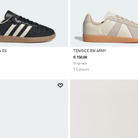
A OG
TENISICE BW ARMY
€ 150.00
Da
Originals
5 Colours