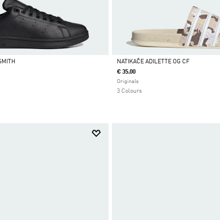
SMITH
NATIKAČE ADILETTE OG CF
€ 35.00
Da
Originals
3 Colours