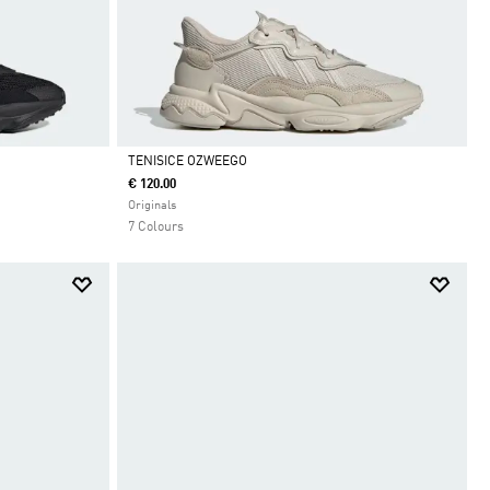
TENISICE OZWEEGO
€ 120.00
Da
Originals
7 Colours