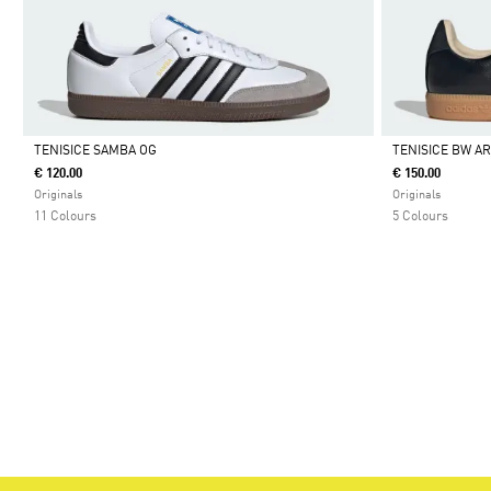
TENISICE SAMBA OG
TENISICE BW A
€ 120.00
€ 150.00
Da
Da
Originals
Originals
11 Colours
5 Colours