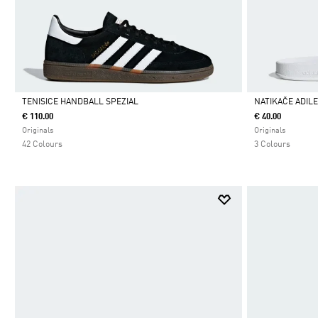
TENISICE HANDBALL SPEZIAL
NATIKAČE ADIL
€ 110.00
€ 40.00
Da
Da
Originals
Originals
42 Colours
3 Colours