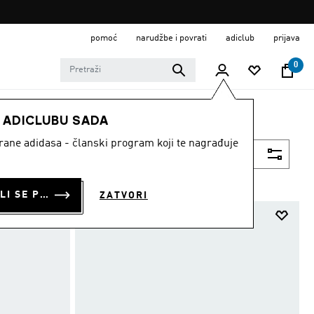
pomoć
narudžbe i povrati
adiclub
prijava
0
E ADICLUBU SADA
strane adidasa - članski program koji te nagrađuje
Filtriraj
PRIJAVI SE ILI SE PRIDRUŽI SADA
ZATVORI