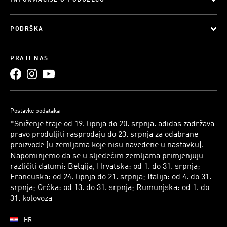
INFORMACIJE O PODUZEĆU
PODRŠKA
PRATI NAS
Postavke podataka
*Sniženje traje od 19. lipnja do 20. srpnja. adidas zadržava
pravo produljiti rasprodaju do 23. srpnja za odabrane
proizvode (u zemljama koje nisu navedene u nastavku).
Napominjemo da se u sljedećim zemljama primjenjuju
različiti datumi: Belgija, Hrvatska: od 1. do 31. srpnja;
Francuska: od 24. lipnja do 21. srpnja; Italija: od 4. do 31.
srpnja; Grčka: od 13. do 31. srpnja; Rumunjska: od 1. do
31. kolovoza
HR