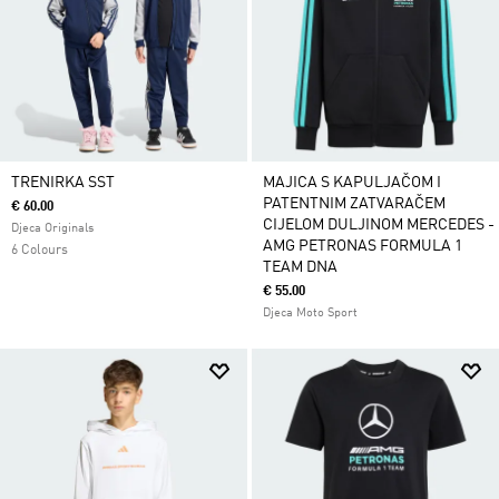
TRENIRKA SST
MAJICA S KAPULJAČOM I
PATENTNIM ZATVARAČEM
€ 60.00
CIJELOM DULJINOM MERCEDES -
Djeca Originals
AMG PETRONAS FORMULA 1
6 Colours
TEAM DNA
€ 55.00
Djeca Moto Sport