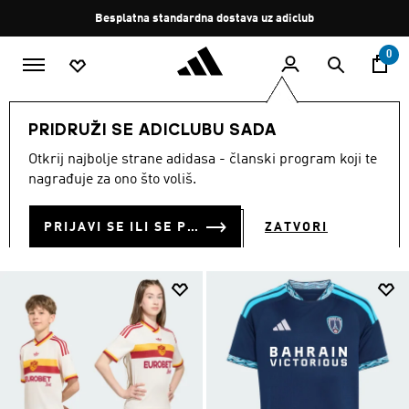
Preskoči na glavni sadržaj
Zaustavi
Besplatan povrat
rotaciju
0
DJECA
Odjeća
PRIDRUŽI SE ADICLUBU SADA
ODJEĆA ZA DJECU
Otkrij najbolje strane adidasa - članski program koji te
(1729)
nagrađuje za ono što voliš.
Filtriraj
Velike Slike
PRIJAVI SE ILI SE PRIDRUŽI SADA
ZATVORI