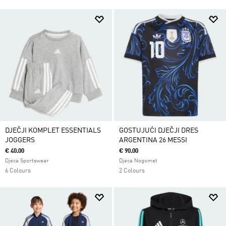
DJEČJI KOMPLET ESSENTIALS
GOSTUJUĆI DJEČJI DRES
JOGGERS
ARGENTINA 26 MESSI
€ 40.00
€ 90.00
Djeca Sportswear
Djeca Nogomet
6 Colours
2 Colours