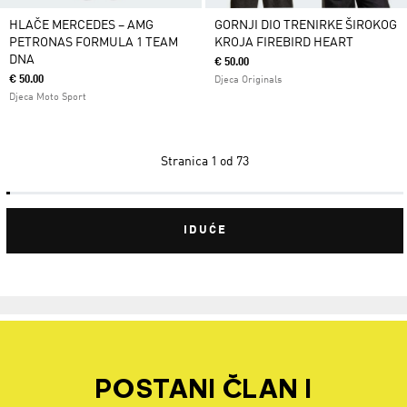
HLAČE MERCEDES – AMG
GORNJI DIO TRENIRKE ŠIROKOG
PETRONAS FORMULA 1 TEAM
KROJA FIREBIRD HEART
DNA
€ 50.00
€ 50.00
Djeca Originals
Djeca Moto Sport
Stranica
1 od 73
IDUĆE
POSTANI ČLAN I