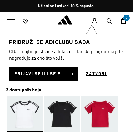
Preskoči na glavni sadržaj
Zaustavi
Učlani se i ostvari 10 % popusta
rotaciju
0
DJECA
Odjeća
PRIDRUŽI SE ADICLUBU SADA
Otkrij najbolje strane adidasa - članski program koji te
MAJICA 3 STRIPE
nagrađuje za ono što voliš.
€ 20.00
PRIJAVI SE ILI SE PRIDRUŽI SADA
ZATVORI
3 dostupnih boja