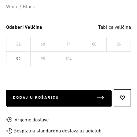
Da
White / Black
Odaberi Veličina
Tablica veličina
62
68
74
80
86
92
98
104
DODAJ U KOŠARICU
DODAJ
Vrijeme dostave
Besplatna standardna dostava uz adiclub