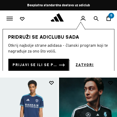
Preskoči na glavni sadržaj
Zaustavi
Besplatna standardna dostava uz adiclub
rotaciju
0
MUŠKARCI
Odjeća
PRIDRUŽI SE ADICLUBU SADA
ODJEĆA
Otkrij najbolje strane adidasa - članski program koji te
(5036)
nagrađuje za ono što voliš.
Filtriraj
Velike Slike
PRIJAVI SE ILI SE PRIDRUŽI SADA
ZATVORI