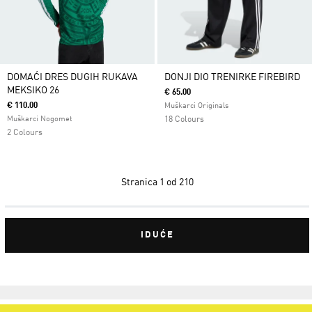
DOMAĆI DRES DUGIH RUKAVA
DONJI DIO TRENIRKE FIREBIRD
MEKSIKO 26
€ 65.00
€ 110.00
Muškarci Originals
Muškarci Nogomet
18 Colours
2 Colours
Stranica
1 od 210
IDUĆE