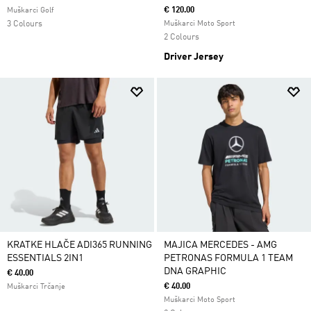
€ 120.00
Muškarci Golf
3 Colours
Muškarci Moto Sport
2 Colours
Driver Jersey
KRATKE HLAČE ADI365 RUNNING
MAJICA MERCEDES - AMG
ESSENTIALS 2IN1
PETRONAS FORMULA 1 TEAM
DNA GRAPHIC
€ 40.00
€ 40.00
Muškarci Trčanje
Muškarci Moto Sport