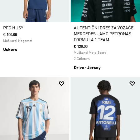
PFC H JSY
AUTENTIČNI DRES ZA VOZAČE
MERCEDES - AMG PETRONAS
€ 100.00
FORMULA 1 TEAM
Muškarci Nogomet
€ 120.00
Uskoro
Muškarci Moto Sport
2 Colours
Driver Jersey