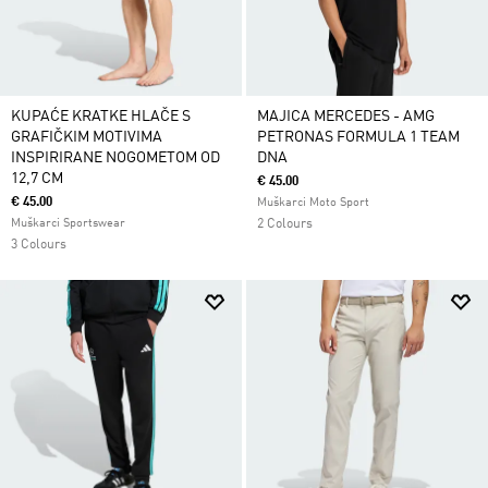
KUPAĆE KRATKE HLAČE S
MAJICA MERCEDES - AMG
GRAFIČKIM MOTIVIMA
PETRONAS FORMULA 1 TEAM
INSPIRIRANE NOGOMETOM OD
DNA
12,7 CM
€ 45.00
€ 45.00
Muškarci Moto Sport
Muškarci Sportswear
2 Colours
3 Colours