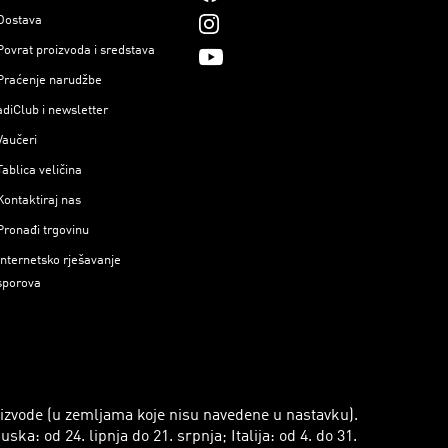
Dostava
Povrat proizvoda i sredstava
Praćenje narudžbe
adiClub i newsletter
Vaučeri
Tablica veličina
Kontaktiraj nas
Pronađi trgovinu
Internetsko rješavanje
sporova
roizvode (u zemljama koje nisu navedene u nastavku).
a: od 24. lipnja do 21. srpnja; Italija: od 4. do 31.