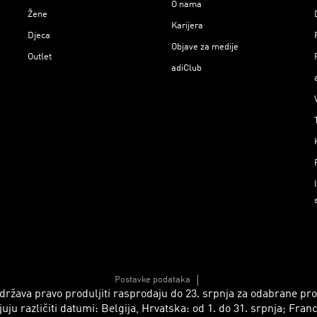
O nama
Žene
Karijera
Djeca
Objave za medije
Outlet
adiClub
Postavke podataka
 zadržava pravo produljiti rasprodaju do 23. srpnja za odabrane p
azličiti datumi: Belgija, Hrvatska: od 1. do 31. srpnja; Francusk