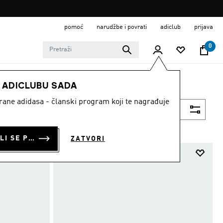
pomoć
narudžbe i povrati
adiclub
prijava
0
E ADICLUBU SADA
strane adidasa - članski program koji te nagrađuje
Filtriraj
PRIJAVI SE ILI SE PRIDRUŽI SADA
ZATVORI