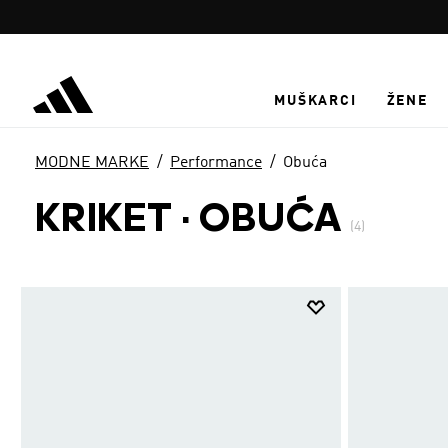
Preskoči na glavni sadržaj
MUŠKARCI
ŽENE
MODNE MARKE
Performance
Obuća
KRIKET
·
OBUĆA
(4)