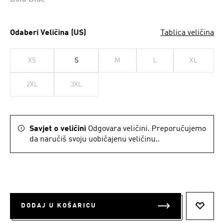
Odaberi Veličina (US)
Tablica veličina
XS
S
M
L
XL
2XL
3XL
Savjet o veličini
Odgovara veličini. Preporučujemo
da naručiš svoju uobičajenu veličinu..
DODAJ U KOŠARICU
DODAJ