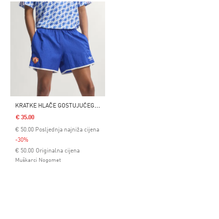
K
RATKE HLAČE GOSTUJUĆEG DRESA MANCHESTER UNITED 90
€ 35.00
€
50.00
Posljednja najniža cijena
-30%
Cijena umanjena od
za
€ 50.00
Originalna cijena
Muškarci Nogomet