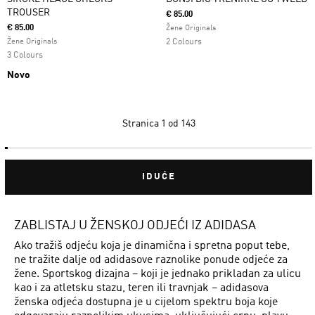
TROUSER
€ 85.00
€ 85.00
Žene Originals
Žene Originals
2 Colours
3 Colours
Novo
Stranica
1 od 143
IDUĆE
ZABLISTAJ U ŽENSKOJ ODJEĆI IZ ADIDASA
Ako tražiš odjeću koja je dinamična i spretna poput tebe,
ne tražite dalje od adidasove raznolike ponude odjeće za
žene. Sportskog dizajna – koji je jednako prikladan za ulicu
kao i za atletsku stazu, teren ili travnjak – adidasova
ženska odjeća dostupna je u cijelom spektru boja koje