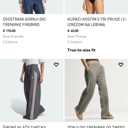
DVOSTRANI GORNJI DIO
KUPAĆI KOSTIM S TRI PRUGE I C-
TRENIRKE FIREBIRD
IZREZOM NA LEĐIMA
€ 110.00
€ 40.00
Žene Originals
Žene Plivanje
2 Colours
2 Colours
True-to-size fit
ŠIROKE HLAČE CHECKS
DONJI DIO TRENIRKE OG TWEED