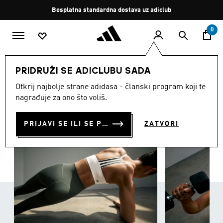
Preskoči na glavni sadržaj
Zaustavi
Besplatan povrat
rotaciju
0
ŽENE
Odjeća
PRIDRUŽI SE ADICLUBU SADA
ODJEĆA
Otkrij najbolje strane adidasa - članski program koji te
(3428)
nagrađuje za ono što voliš.
Filtriraj
Velike Slike
PRIJAVI SE ILI SE PRIDRUŽI SADA
ZATVORI