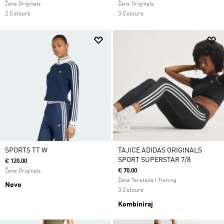
Žene Originals
Žene Originals
2 Colours
3 Colours
SPORTS TT W
TAJICE ADIDAS ORIGINALS
SPORT SUPERSTAR 7/8
€ 120.00
€ 70.00
Žene Originals
Žene Teretana I Trening
Novo
3 Colours
Kombiniraj