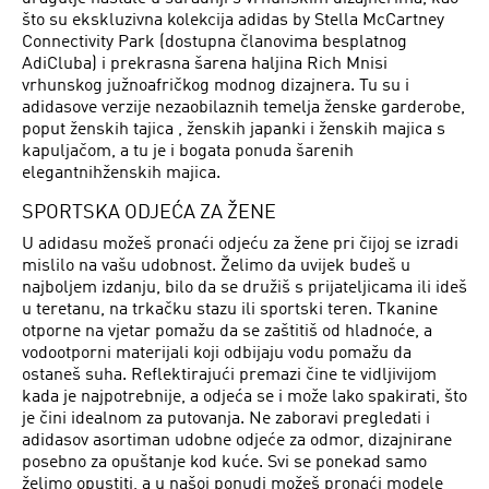
što su ekskluzivna kolekcija adidas by Stella McCartney
Connectivity Park (dostupna članovima besplatnog
AdiCluba) i prekrasna šarena haljina Rich Mnisi
vrhunskog južnoafričkog modnog dizajnera. Tu su i
adidasove verzije nezaobilaznih temelja ženske garderobe,
poput ženskih tajica , ženskih japanki i ženskih majica s
kapuljačom, a tu je i bogata ponuda šarenih
elegantnihženskih majica.
SPORTSKA ODJEĆA ZA ŽENE
U adidasu možeš pronaći odjeću za žene pri čijoj se izradi
mislilo na vašu udobnost. Želimo da uvijek budeš u
najboljem izdanju, bilo da se družiš s prijateljicama ili ideš
u teretanu, na trkačku stazu ili sportski teren. Tkanine
otporne na vjetar pomažu da se zaštitiš od hladnoće, a
vodootporni materijali koji odbijaju vodu pomažu da
ostaneš suha. Reflektirajući premazi čine te vidljivijom
kada je najpotrebnije, a odjeća se i može lako spakirati, što
je čini idealnom za putovanja. Ne zaboravi pregledati i
adidasov asortiman udobne odjeće za odmor, dizajnirane
posebno za opuštanje kod kuće. Svi se ponekad samo
želimo opustiti, a u našoj ponudi možeš pronaći modele