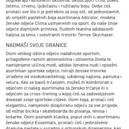
odgovaraju raznolikim ukusima, uključujući crnu, plavu,
zelenu, crvenu, ljubičastu i ružičastu boju. Ovdje ćeš
pronaći sve što ti je potrebno za svoj stil, od jednostavnih,
ali smjelih pastelnih boja asortimana Adicolor, modela
ženske odjeće Clima usmjerenih na sport, do naše linije
odjeće dojmljivih printova, fluidnih tkanina adidasovih
haljina za tenis i svestranih trenirki Terrex Skychaser.
NADMAŠI SVOJE GRANICE
Osim velikog izbora odjeće nadahnute sportom,
prilagođene raznim aktivnostima i stilovima života te
namijenjene uličnoj modi, adidas ženama nudi i opsežni
asortiman sportske odjeće. Istraži ženske trenirke
izrađene od visokokvalitetnog, udobnog najlona, pamuka i
velura. Ako se baviš trčanjem, možeš ih kombinirati s
odjećom iz našeg asortimana za žensko trčanje ili s
odjećom za cross-trening u kojoj ćeš sa zadovoljstvom
dosezati svoje sportske ciljeve. Osim toga, pronaći ćeš
elegantnu, namjenski dizajniranu odjeću za sve prigode,
od vožnje bicikla i skateboarda do plivanja, tenisa i
košarke. Osim poznatih klasika, poput onih u asortimanu
ženske odjeće Essentials, pronaći ćeš i jedinstvene
dragulje nastale u suradnji s vrhunskim dizajnerima, kao