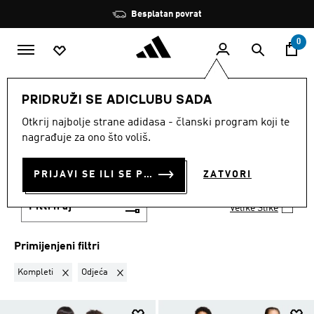
Preskoči na glavni sadržaj
Zaustavi
Besplatan povrat
rotaciju
0
DJECA
Djevojcice
Odjeća
PRIDRUŽI SE ADICLUBU SADA
KOMPLETI · ODJEĆA
·
Otkrij najbolje strane adidasa - članski program koji te
nagrađuje za ono što voliš.
ODJEĆA ZA DJEVOJČICE
PRIJAVI SE ILI SE PRIDRUŽI SADA
ZATVORI
(522)
Filtriraj
Velike Slike
Primijenjeni filtri
Ukloni filter Trenutno filtrirano prema VRSTA PROIZVODA: Kompl
Ukloni filter Trenutno filtrirano prema KATEGORIJ
Kompleti
Odjeća