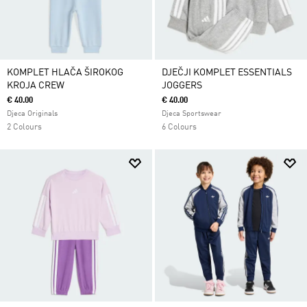
KOMPLET HLAČA ŠIROKOG
DJEČJI KOMPLET ESSENTIALS
KROJA CREW
JOGGERS
€ 40.00
€ 40.00
Djeca Originals
Djeca Sportswear
2 Colours
6 Colours