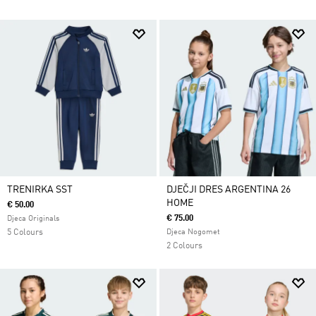
TRENIRKA SST
DJEČJI DRES ARGENTINA 26
HOME
€ 50.00
€ 75.00
Djeca Originals
5 Colours
Djeca Nogomet
2 Colours