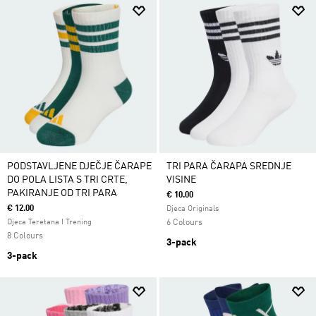
PODSTAVLJENE DJEČJE ČARAPE
TRI PARA ČARAPA SREDNJE
DO POLA LISTA S TRI CRTE,
VISINE
PAKIRANJE OD TRI PARA
€ 10.00
€ 12.00
Djeca Originals
Djeca Teretana I Trening
6 Colours
8 Colours
3-pack
3-pack