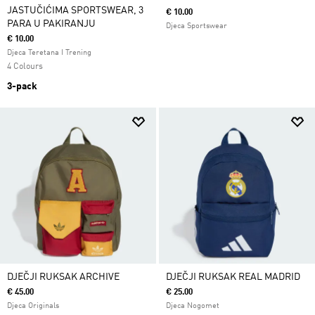
JASTUČIĆIMA SPORTSWEAR, 3
€ 10.00
PARA U PAKIRANJU
Djeca Sportswear
€ 10.00
Djeca Teretana I Trening
4 Colours
3-pack
DJEČJI RUKSAK ARCHIVE
DJEČJI RUKSAK REAL MADRID
€ 45.00
€ 25.00
Djeca Originals
Djeca Nogomet