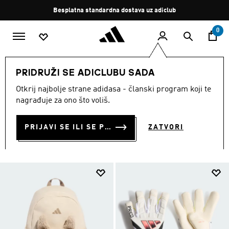
Preskoči na glavni sadržaj
Zaustavi
Besplatna standardna dostava uz adiclub
rotaciju
0
DJECA
Dodaci
PRIDRUŽI SE ADICLUBU SADA
MODNI DODATCI ZA DJECU
Otkrij najbolje strane adidasa - članski program koji te
nagrađuje za ono što voliš.
(151)
PRIJAVI SE ILI SE PRIDRUŽI SADA
ZATVORI
Filtriraj
Velike Slike