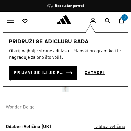
Preskoči na glavni sadržaj
Zaustavi
Besplatan povrat
rotaciju
0
ŽENE
Odjeća
PRIDRUŽI SE ADICLUBU SADA
Otkrij najbolje strane adidasa - članski program koji te
HYGLM 1/1 L Q4
nagrađuje za ono što voliš.
€ 33.00
€
27.50
Posljednja najniža cijena
PRIJAVI SE ILI SE PRIDRUŽI SADA
ZATVORI
Cijena umanjena od
za
€ 55.00
Originalna cijena
Wonder Beige
Odaberi Veličina (UK)
Tablica veličina