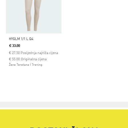
HYGLM 1/1 L Q4
€ 33.00
€
27.50
Posljednja najniža cijena
Cijena umanjena od
za
€ 55.00
Originalna cijena
Žene Teretana I Trening