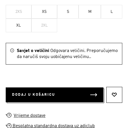
2XS
XS
S
M
L
XL
2XL
Savjet o veličini
Odgovara veličini. Preporučujemo
da naručiš svoju uobičajenu veličinu..
DODAJ U KOŠARICU
DODAJ
Vrijeme dostave
Besplatna standardna dostava uz adiclub