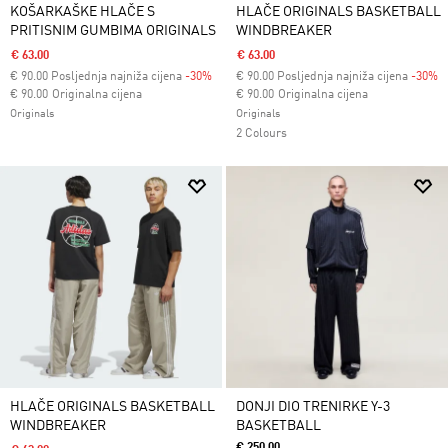
KOŠARKAŠKE HLAČE S
HLAČE ORIGINALS BASKETBALL
PRITISNIM GUMBIMA ORIGINALS
WINDBREAKER
€ 63.00
€ 63.00
€
90.00
Posljednja najniža cijena
-30%
€
90.00
Posljednja najniža cijena
-30%
Cijena umanjena od
za
Cijena umanjena od
za
€ 90.00
Originalna cijena
€ 90.00
Originalna cijena
Originals
Originals
2 Colours
HLAČE ORIGINALS BASKETBALL
DONJI DIO TRENIRKE Y-3
WINDBREAKER
BASKETBALL