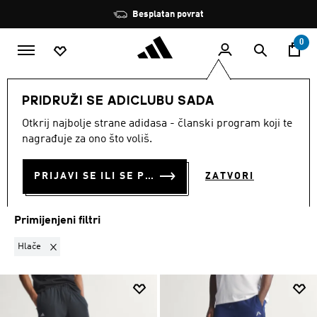
Preskoči na glavni sadržaj
Zaustavi
Besplatan povrat
rotaciju
0
MUŠKARCI
Sportovi
Košarka
Košarka Odjeća
PRIDRUŽI SE ADICLUBU SADA
HLAČE
·
KOŠARKA ODJEĆA
Otkrij najbolje strane adidasa - članski program koji te
nagrađuje za ono što voliš.
(8)
PRIJAVI SE ILI SE PRIDRUŽI SADA
ZATVORI
Filtriraj
Velike Slike
Primijenjeni filtri
Ukloni filter Trenutno filtrirano prema VRSTA PROIZVODA: Hlače
Hlače