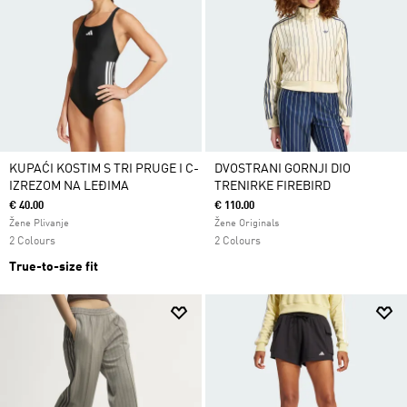
KUPAĆI KOSTIM S TRI PRUGE I C-
DVOSTRANI GORNJI DIO
IZREZOM NA LEĐIMA
TRENIRKE FIREBIRD
€ 40.00
€ 110.00
Žene Plivanje
Žene Originals
2 Colours
2 Colours
True-to-size fit