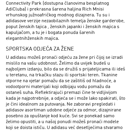
Connectivity Park (dostupna članovima besplatnog
AdiCluba) i prekrasna šarena haljina Rich Mnisi
vrhunskog južnoafričkog modnog dizajnera. Tu su i
adidasove verzije nezaobilaznih temelja ženske garderobe,
poput ženskih tajica , ženskih japanki i ženskih majica s
kapuljačom, a tu je i bogata ponuda šarenih
elegantnihženskih majica.
SPORTSKA ODJEĆA ZA ŽENE
U adidasu možeš pronaći odjeću za žene pri čijoj se izradi
mislilo na vašu udobnost. Želimo da uvijek budeš u
najboljem izdanju, bilo da se družiš s prijateljicama ili ideš
u teretanu, na trkačku stazu ili sportski teren. Tkanine
otporne na vjetar pomažu da se zaštitiš od hladnoće, a
vodootporni materijali koji odbijaju vodu pomažu da
ostaneš suha. Reflektirajući premazi čine te vidljivijom
kada je najpotrebnije, a odjeća se i može lako spakirati, što
je čini idealnom za putovanja. Ne zaboravi pregledati i
adidasov asortiman udobne odjeće za odmor, dizajnirane
posebno za opuštanje kod kuće. Svi se ponekad samo
želimo opustiti, a u našoj ponudi možeš pronaći modele
koji se doista ističu. U adidasu već desetljećima stvaramo