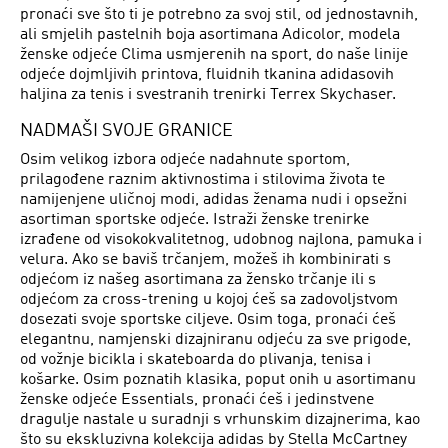
pronaći sve što ti je potrebno za svoj stil, od jednostavnih,
ali smjelih pastelnih boja asortimana Adicolor, modela
ženske odjeće Clima usmjerenih na sport, do naše linije
odjeće dojmljivih printova, fluidnih tkanina adidasovih
haljina za tenis i svestranih trenirki Terrex Skychaser.
NADMAŠI SVOJE GRANICE
Osim velikog izbora odjeće nadahnute sportom,
prilagođene raznim aktivnostima i stilovima života te
namijenjene uličnoj modi, adidas ženama nudi i opsežni
asortiman sportske odjeće. Istraži ženske trenirke
izrađene od visokokvalitetnog, udobnog najlona, pamuka i
velura. Ako se baviš trčanjem, možeš ih kombinirati s
odjećom iz našeg asortimana za žensko trčanje ili s
odjećom za cross-trening u kojoj ćeš sa zadovoljstvom
dosezati svoje sportske ciljeve. Osim toga, pronaći ćeš
elegantnu, namjenski dizajniranu odjeću za sve prigode,
od vožnje bicikla i skateboarda do plivanja, tenisa i
košarke. Osim poznatih klasika, poput onih u asortimanu
ženske odjeće Essentials, pronaći ćeš i jedinstvene
dragulje nastale u suradnji s vrhunskim dizajnerima, kao
što su ekskluzivna kolekcija adidas by Stella McCartney