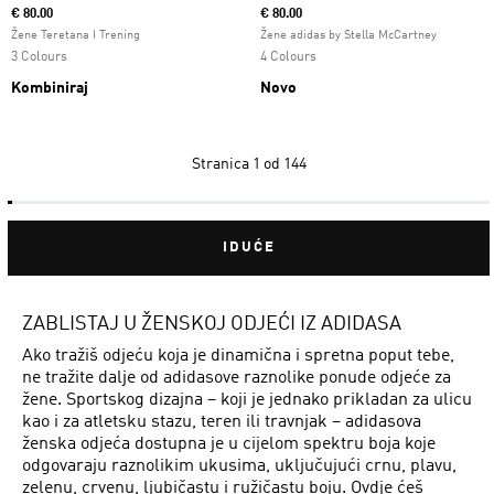
€ 80.00
€ 80.00
Žene Teretana I Trening
Žene adidas by Stella McCartney
3 Colours
4 Colours
Kombiniraj
Novo
Stranica
1 od 144
IDUĆE
ZABLISTAJ U ŽENSKOJ ODJEĆI IZ ADIDASA
Ako tražiš odjeću koja je dinamična i spretna poput tebe,
ne tražite dalje od adidasove raznolike ponude odjeće za
žene. Sportskog dizajna – koji je jednako prikladan za ulicu
kao i za atletsku stazu, teren ili travnjak – adidasova
ženska odjeća dostupna je u cijelom spektru boja koje
odgovaraju raznolikim ukusima, uključujući crnu, plavu,
zelenu, crvenu, ljubičastu i ružičastu boju. Ovdje ćeš