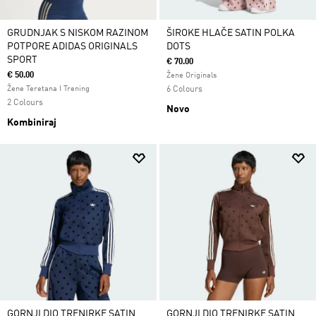
GRUDNJAK S NISKOM RAZINOM
ŠIROKE HLAČE SATIN POLKA
POTPORE ADIDAS ORIGINALS
DOTS
SPORT
€ 70.00
€ 50.00
Žene Originals
Žene Teretana I Trening
6 Colours
2 Colours
Novo
Kombiniraj
GORNJI DIO TRENIRKE SATIN
GORNJI DIO TRENIRKE SATIN