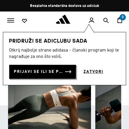
Preskoči na glavni sadržaj
Zaustavi
Besplatna standardna dostava uz adiclub
rotaciju
0
ŽENE
Odjeća
PRIDRUŽI SE ADICLUBU SADA
ODJEĆA
Otkrij najbolje strane adidasa - članski program koji te
(3434)
nagrađuje za ono što voliš.
Filtriraj
Velike Slike
PRIJAVI SE ILI SE PRIDRUŽI SADA
ZATVORI