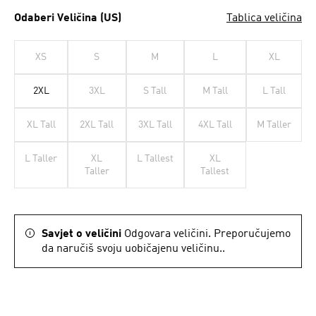
Odaberi Veličina (US)
Tablica veličina
XS
S
M
L
XL
2XL
3XL
S Tall
M Tall
L Tall
XL Tall
2XL Tall
3XL Tall
4XL Tall
M Taller
L Taller
XL
L Tallest
XL
Taller
Tallest
Savjet o veličini
Odgovara veličini. Preporučujemo
da naručiš svoju uobičajenu veličinu..