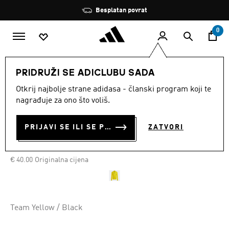
Preskoči na glavni sadržaj
Zaustavi
Besplatan povrat
rotaciju
0
MUŠKARCI
Odjeća
PRIDRUŽI SE ADICLUBU SADA
Otkrij najbolje strane adidasa - članski program koji te
GORNJI DIO ZA TRENING
nagrađuje za ono što voliš.
ENTRADA 22
PRIJAVI SE ILI SE PRIDRUŽI SADA
ZATVORI
€ 20.00
€
20.00
Posljednja najniža cijena
Cijena umanjena od
za
€ 40.00
Originalna cijena
Team Yellow / Black