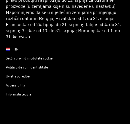
pravo produljiti rasprodaju do 23. srpnja za odabrane
proizvode (u zemljama koje nisu navedene u nastavku).
Napominjemo da se u sljedećim zemljama primjenjuju
različiti datumi: Belgija, Hrvatska: od 1. do 31. srpnja;
Francuska: od 24. lipnja do 21. srpnja; Italija: od 4. do 31.
srpnja; Grčka: od 13. do 31. srpnja; Rumunjska: od 1. do
31. kolovoza
HR
Setări privind modulele cookie
Politica de confidențialitate
Uvjeti i odredbe
Accessibility
Informații legale