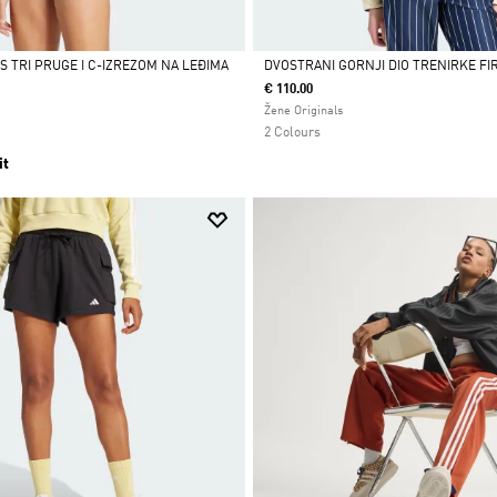
S TRI PRUGE I C-IZREZOM NA LEĐIMA
DVOSTRANI GORNJI DIO TRENIRKE FI
€ 110.00
Da
Žene Originals
2 Colours
it