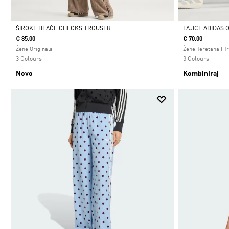
ŠIROKE HLAČE CHECKS TROUSER
TAJICE ADIDAS 
€ 85.00
€ 70.00
Da
Da
Žene Originals
Žene Teretana I T
3 Colours
3 Colours
Novo
Kombiniraj