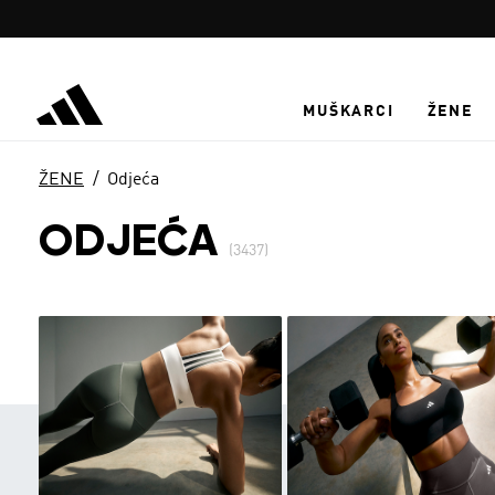
Preskoči na glavni sadržaj
MUŠKARCI
ŽENE
ŽENE
Odjeća
ODJEĆA
(3437)