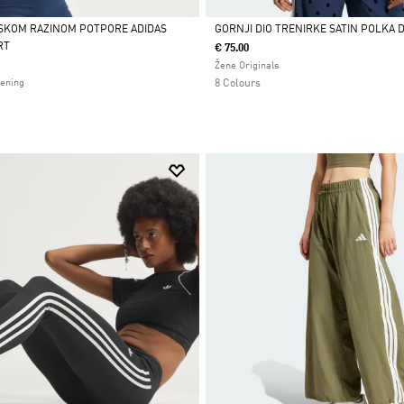
SKOM RAZINOM POTPORE ADIDAS
GORNJI DIO TRENIRKE SATIN POLKA 
RT
€ 75.00
Da
Žene Originals
rening
8 Colours