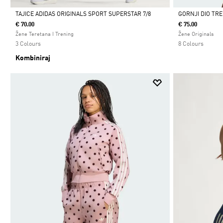
TAJICE ADIDAS ORIGINALS SPORT SUPERSTAR 7/8
GORNJI DIO TRE
€ 70.00
€ 75.00
Da
Da
Žene Teretana I Trening
Žene Originals
3 Colours
8 Colours
Kombiniraj