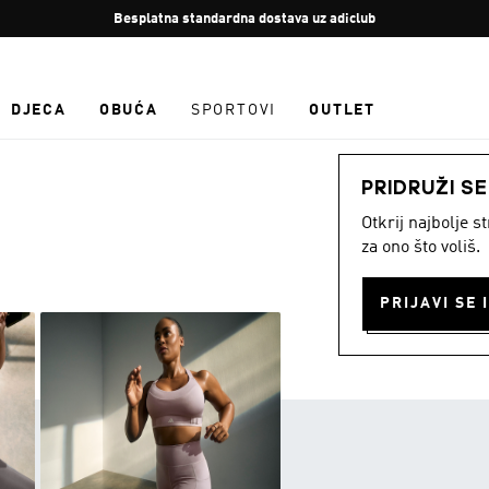
Zaustavi
Besplatan povrat
rotaciju
DJECA
OBUĆA
SPORTOVI
OUTLET
PRIDRUŽI S
Otkrij najbolje 
za ono što voliš.