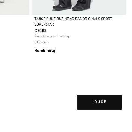
TAJICE PUNE DUŽINE ADIDAS ORIGINALS SPORT
SUPERSTAR
Da
€ 80.00
Žene Teretana I Trening
3 Colours
Kombiniraj
IDUĆE