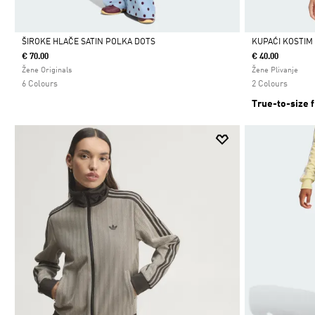
ŠIROKE HLAČE SATIN POLKA DOTS
KUPAĆI KOSTIM 
€ 70.00
€ 40.00
Da
Da
Žene Originals
Žene Plivanje
6 Colours
2 Colours
True-to-size f