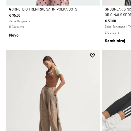
GORNJI DIO TRENIRKE SATIN POLKA DOTS TT
GRUDNJAK S NI
ORIGINALS SPO
€ 75.00
Da
Da
€ 50.00
Žene Originals
8 Colours
Žene Teretana I T
2 Colours
Novo
Kombiniraj