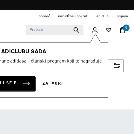
pomoć
narudžbe i povrati
adiclub
prijava
0
E ADICLUBU SADA
strane adidasa - članski program koji te nagrađuje
Filtriraj
PRIJAVI SE ILI SE PRIDRUŽI SADA
ZATVORI