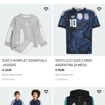
DJEČJI KOMPLET ESSENTIALS
GOSTUJUĆI DJEČJI DRES
JOGGERS
ARGENTINA 26 MESSI
€ 40.00
€ 90.00
Djeca Sportswear
Djeca Nogomet
6 Colours
2 Colours