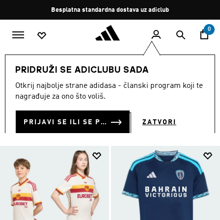
Preskoči na glavni sadržaj
Zaustavi
Besplatna standardna dostava uz adiclub
rotaciju
0
DJECA
Odjeća
PRIDRUŽI SE ADICLUBU SADA
ODJEĆA ZA DJECU
Otkrij najbolje strane adidasa - članski program koji te
(1728)
nagrađuje za ono što voliš.
Filtriraj
Velike Slike
PRIJAVI SE ILI SE PRIDRUŽI SADA
ZATVORI