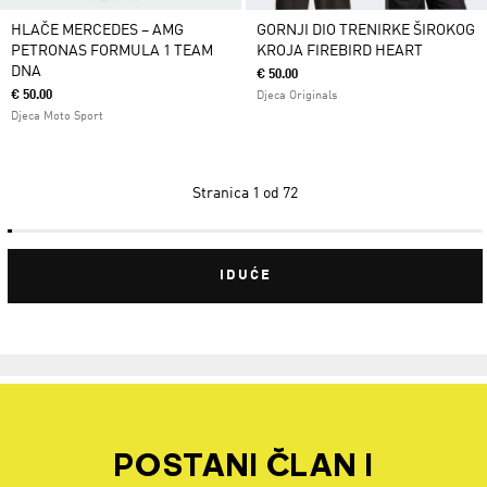
HLAČE MERCEDES – AMG
GORNJI DIO TRENIRKE ŠIROKOG
PETRONAS FORMULA 1 TEAM
KROJA FIREBIRD HEART
DNA
€ 50.00
€ 50.00
Djeca Originals
Djeca Moto Sport
Stranica
1 od 72
IDUĆE
POSTANI ČLAN I