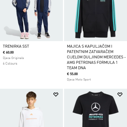
TRENIRKA SST
MAJICA S KAPULJAČOM I
PATENTNIM ZATVARAČEM
€ 60.00
CIJELOM DULJINOM MERCEDES -
Djeca Originals
AMG PETRONAS FORMULA 1
6 Colours
TEAM DNA
€ 55.00
Djeca Moto Sport