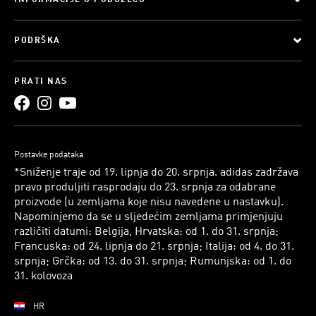
INFORMACIJE O PODUZEĆU
PODRŠKA
PRATI NAS
Postavke podataka
*Sniženje traje od 19. lipnja do 20. srpnja. adidas zadržava
pravo produljiti rasprodaju do 23. srpnja za odabrane
proizvode (u zemljama koje nisu navedene u nastavku).
Napominjemo da se u sljedećim zemljama primjenjuju
različiti datumi: Belgija, Hrvatska: od 1. do 31. srpnja;
Francuska: od 24. lipnja do 21. srpnja; Italija: od 4. do 31.
srpnja; Grčka: od 13. do 31. srpnja; Rumunjska: od 1. do
31. kolovoza
HR