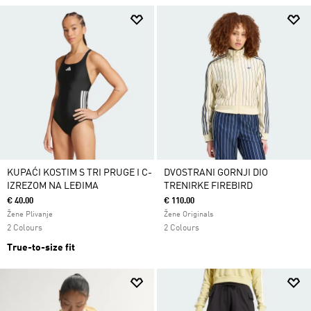
KUPAĆI KOSTIM S TRI PRUGE I C-
DVOSTRANI GORNJI DIO
IZREZOM NA LEĐIMA
TRENIRKE FIREBIRD
€ 40.00
€ 110.00
Žene Plivanje
Žene Originals
2 Colours
2 Colours
True-to-size fit