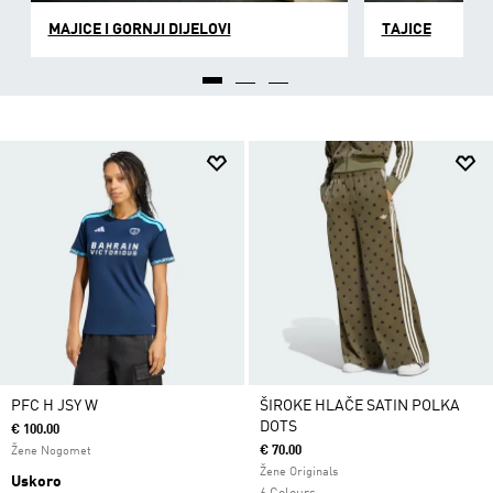
MAJICE I GORNJI DIJELOVI
TAJICE
PFC H JSY W
ŠIROKE HLAČE SATIN POLKA
DOTS
€ 100.00
€ 70.00
Žene Nogomet
Žene Originals
Uskoro