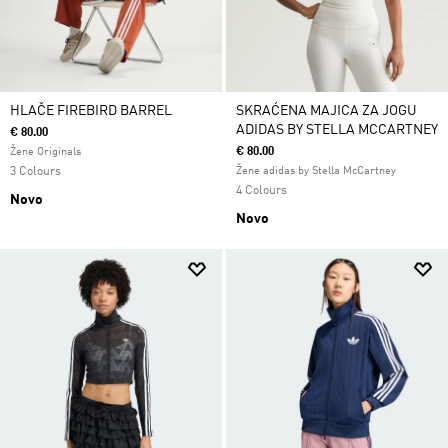
HLAČE FIREBIRD BARREL
SKRAĆENA MAJICA ZA JOGU
ADIDAS BY STELLA MCCARTNEY
€ 80.00
€ 80.00
Žene Originals
3 Colours
Žene adidas by Stella McCartney
4 Colours
Novo
Novo