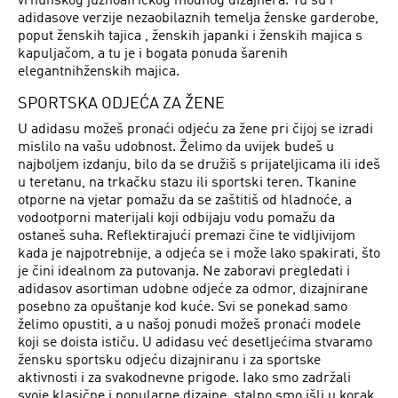
vrhunskog južnoafričkog modnog dizajnera. Tu su i
adidasove verzije nezaobilaznih temelja ženske garderobe,
poput ženskih tajica , ženskih japanki i ženskih majica s
kapuljačom, a tu je i bogata ponuda šarenih
elegantnihženskih majica.
SPORTSKA ODJEĆA ZA ŽENE
U adidasu možeš pronaći odjeću za žene pri čijoj se izradi
mislilo na vašu udobnost. Želimo da uvijek budeš u
najboljem izdanju, bilo da se družiš s prijateljicama ili ideš
u teretanu, na trkačku stazu ili sportski teren. Tkanine
otporne na vjetar pomažu da se zaštitiš od hladnoće, a
vodootporni materijali koji odbijaju vodu pomažu da
ostaneš suha. Reflektirajući premazi čine te vidljivijom
kada je najpotrebnije, a odjeća se i može lako spakirati, što
je čini idealnom za putovanja. Ne zaboravi pregledati i
adidasov asortiman udobne odjeće za odmor, dizajnirane
posebno za opuštanje kod kuće. Svi se ponekad samo
želimo opustiti, a u našoj ponudi možeš pronaći modele
koji se doista ističu. U adidasu već desetljećima stvaramo
žensku sportsku odjeću dizajniranu i za sportske
aktivnosti i za svakodnevne prigode. Iako smo zadržali
svoje klasične i popularne dizajne, stalno smo išli u korak