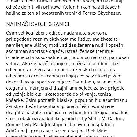
ženske odjeće Clima usmjerenih na sport, do naše linije
odjeće dojmljivih printova, fluidnih tkanina adidasovih
haljina za tenis i svestranih trenirki Terrex Skychaser.
NADMAŠI SVOJE GRANICE
Osim velikog izbora odjeće nadahnute sportom,
prilagođene raznim aktivnostima i stilovima života te
namijenjene uličnoj modi, adidas ženama nudi i opsežni
asortiman sportske odjeće. Istraži ženske trenirke
izrađene od visokokvalitetnog, udobnog najlona, pamuka i
velura. Ako se baviš trčanjem, možeš ih kombinirati s
odjećom iz našeg asortimana za žensko trčanje ili s
odjećom za cross-trening u kojoj ćeš sa zadovoljstvom
dosezati svoje sportske ciljeve. Osim toga, pronaći ćeš
elegantnu, namjenski dizajniranu odjeću za sve prigode,
od vožnje bicikla i skateboarda do plivanja, tenisa i
košarke. Osim poznatih klasika, poput onih u asortimanu
ženske odjeće Essentials, pronaći ćeš i jedinstvene
dragulje nastale u suradnji s vrhunskim dizajnerima, kao
što su ekskluzivna kolekcija adidas by Stella McCartney
Connectivity Park (dostupna članovima besplatnog
AdiCluba) i prekrasna šarena haljina Rich Mnisi