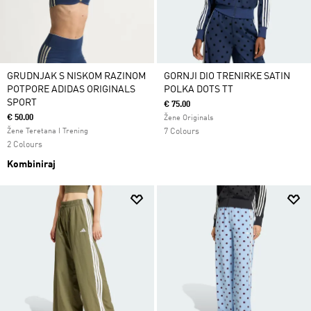
GRUDNJAK S NISKOM RAZINOM
GORNJI DIO TRENIRKE SATIN
POTPORE ADIDAS ORIGINALS
POLKA DOTS TT
SPORT
€ 75.00
€ 50.00
Žene Originals
Žene Teretana I Trening
7 Colours
2 Colours
Kombiniraj