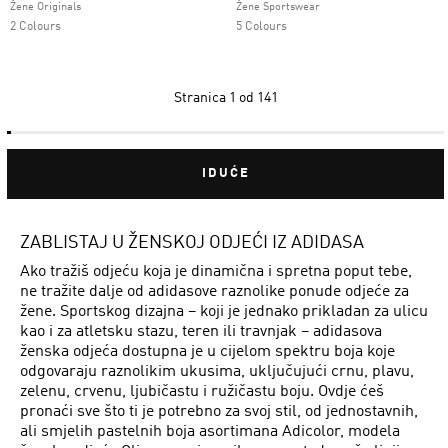
Žene Originals
Žene Sportswear
2 Colours
5 Colours
Stranica
1 od 141
IDUĆE
ZABLISTAJ U ŽENSKOJ ODJEĆI IZ ADIDASA
Ako tražiš odjeću koja je dinamična i spretna poput tebe,
ne tražite dalje od adidasove raznolike ponude odjeće za
žene. Sportskog dizajna – koji je jednako prikladan za ulicu
kao i za atletsku stazu, teren ili travnjak – adidasova
ženska odjeća dostupna je u cijelom spektru boja koje
odgovaraju raznolikim ukusima, uključujući crnu, plavu,
zelenu, crvenu, ljubičastu i ružičastu boju. Ovdje ćeš
pronaći sve što ti je potrebno za svoj stil, od jednostavnih,
ali smjelih pastelnih boja asortimana Adicolor, modela