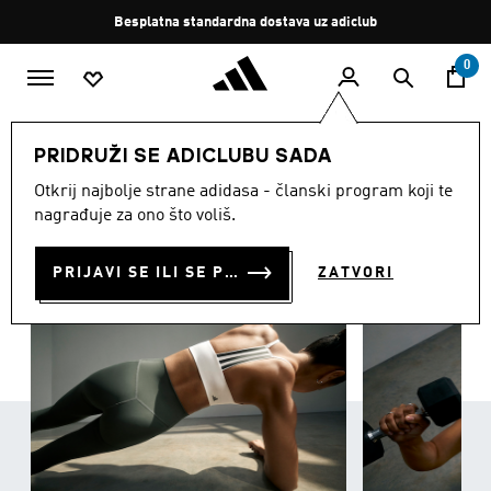
Preskoči na glavni sadržaj
Zaustavi
Besplatna standardna dostava uz adiclub
rotaciju
0
ŽENE
Odjeća
PRIDRUŽI SE ADICLUBU SADA
ODJEĆA
Otkrij najbolje strane adidasa - članski program koji te
(3365)
nagrađuje za ono što voliš.
Filtriraj
Velike Slike
PRIJAVI SE ILI SE PRIDRUŽI SADA
ZATVORI