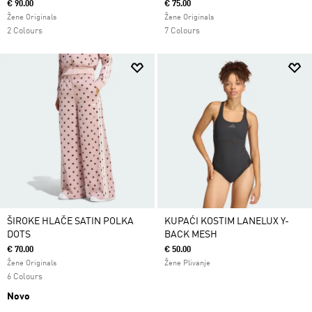
€ 90.00
€ 75.00
Žene Originals
Žene Originals
2 Colours
7 Colours
ŠIROKE HLAČE SATIN POLKA
KUPAĆI KOSTIM LANELUX Y-
DOTS
BACK MESH
€ 70.00
€ 50.00
Žene Originals
Žene Plivanje
6 Colours
Novo