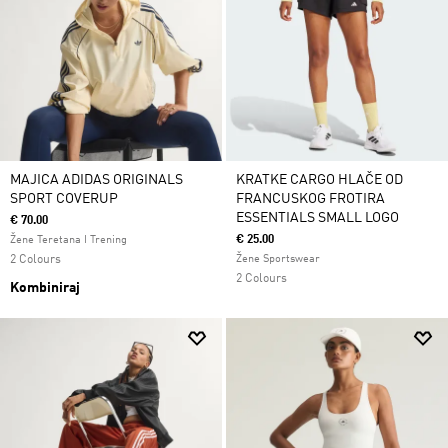
MAJICA ADIDAS ORIGINALS
KRATKE CARGO HLAČE OD
SPORT COVERUP
FRANCUSKOG FROTIRA
ESSENTIALS SMALL LOGO
€ 70.00
€ 25.00
Žene Teretana I Trening
2 Colours
Žene Sportswear
2 Colours
Kombiniraj