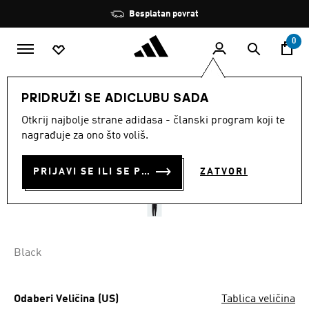
Preskoči na glavni sadržaj
Zaustavi
Besplatan povrat
rotaciju
0
MUŠKARCI
Odjeća
PRIDRUŽI SE ADICLUBU SADA
Otkrij najbolje strane adidasa - članski program koji te
ENT22 PRE PNT
nagrađuje za ono što voliš.
€ 24.50
€
24.50
Posljednja najniža cijena
PRIJAVI SE ILI SE PRIDRUŽI SADA
ZATVORI
Cijena umanjena od
za
€ 35.00
Originalna cijena
Black
Odaberi Veličina (US)
Tablica veličina