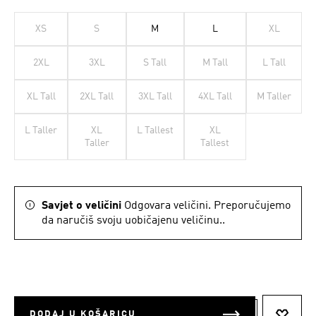
XS
S
M
L
XL
2XL
3XL
S Tall
M Tall
L Tall
XL Tall
2XL Tall
3XL Tall
4XL Tall
M Taller
L Taller
XL
L Tallest
XL
Taller
Tallest
Savjet o veličini
Odgovara veličini. Preporučujemo
da naručiš svoju uobičajenu veličinu..
DODAJ U KOŠARICU