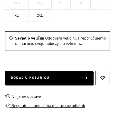
2XS
XS
S
M
L
XL
2XL
Savjet o veličini
Odgovara veličini. Preporučujemo
da naručiš svoju uobičajenu veličinu..
DODAJ U KOŠARICU
DODAJ
Vrijeme dostave
Besplatna standardna dostava uz adiclub