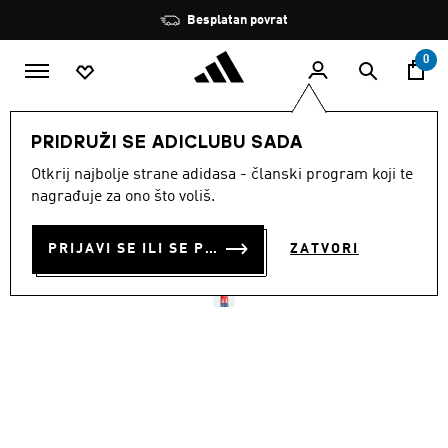
Preskoči na glavni sadržaj
Zaustavi
Besplatan povrat
rotaciju
0
ŽENE
Odjeća
PRIDRUŽI SE ADICLUBU SADA
Otkrij najbolje strane adidasa - članski program koji te
DRES FC BAYERN 25/26
nagrađuje za ono što voliš.
HOME
PRIJAVI SE ILI SE PRIDRUŽI SADA
ZATVORI
€ 100.00