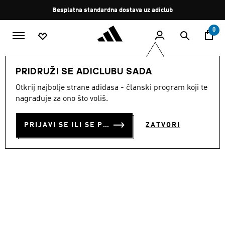
Preskoči na glavni sadržaj
Zaustavi
Besplatna standardna dostava uz adiclub
rotaciju
0
MUŠKARCI
Odjeća
PRIDRUŽI SE ADICLUBU SADA
Otkrij najbolje strane adidasa - članski program koji te
DOMAĆI DRES MEKSIKO 26
nagrađuje za ono što voliš.
€ 100.00
PRIJAVI SE ILI SE PRIDRUŽI SADA
ZATVORI