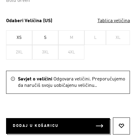
Bold Green
Odaberi Veličina (US)
Tablica veličina
XS
S
M
L
XL
2XL
3XL
4XL
Savjet o veličini
Odgovara veličini. Preporučujemo
da naručiš svoju uobičajenu veličinu..
DODAJ U KOŠARICU
DODAJ