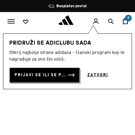
Preskoči na glavni sadržaj
Zaustavi
Besplatan povrat
rotaciju
0
MUŠKARCI
Odjeća
PRIDRUŽI SE ADICLUBU SADA
Otkrij najbolje strane adidasa - članski program koji te
DOMAĆI DRES BELGIJA 26
nagrađuje za ono što voliš.
€ 100.00
PRIJAVI SE ILI SE PRIDRUŽI SADA
ZATVORI