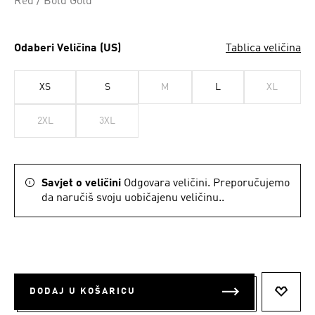
Red / Bold Gold
Odaberi Veličina (US)
Tablica veličina
XS
S
M
L
XL
2XL
3XL
Savjet o veličini
Odgovara veličini. Preporučujemo
da naručiš svoju uobičajenu veličinu..
DODAJ U KOŠARICU
DODAJ