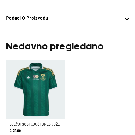
Podaci O Proizvodu
Nedavno pregledano
D
JEČJI GOSTUJUĆI DRES JUŽNA AFRIKA 26
€ 75.00