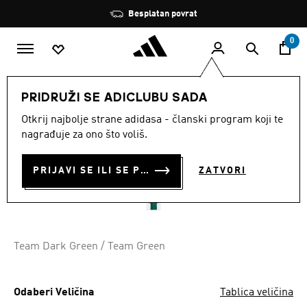
Preskoči na glavni sadržaj
Zaustavi
Besplatan povrat
rotaciju
0
DJECA
Odjeća
PRIDRUŽI SE ADICLUBU SADA
Otkrij najbolje strane adidasa - članski program koji te
DJEČJI GOSTUJUĆI DRES
nagrađuje za ono što voliš.
JUŽNA AFRIKA 26
PRIJAVI SE ILI SE PRIDRUŽI SADA
ZATVORI
€ 75.00
Team Dark Green / Team Green
Odaberi Veličina
Tablica veličina