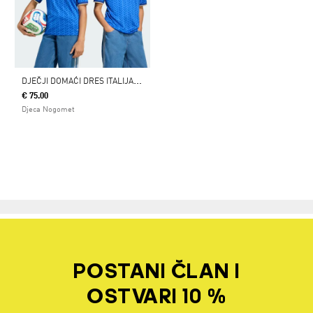
D
JEČJI DOMAĆI DRES ITALIJA 26
€ 75.00
Djeca Nogomet
POSTANI ČLAN I
OSTVARI 10 %