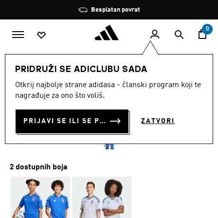
Preskoči na glavni sadržaj
Zaustavi
Besplatan povrat
rotaciju
0
DJECA
Odjeća
PRIDRUŽI SE ADICLUBU SADA
Otkrij najbolje strane adidasa - članski program koji te
DJEČJI DOMAĆI DRES
nagrađuje za ono što voliš.
ITALIJA 26
PRIJAVI SE ILI SE PRIDRUŽI SADA
ZATVORI
€ 75.00
2 dostupnih boja