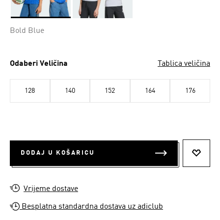
Da
Bold Blue
Odaberi Veličina
Tablica veličina
128
140
152
164
176
DODAJ U KOŠARICU
DODAJ
Vrijeme dostave
Besplatna standardna dostava uz adiclub