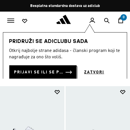
Preskoči na glavni sadržaj
Zaustavi
Besplatna standardna dostava uz adiclub
rotaciju
0
DJECA
Obuća
PRIDRUŽI SE ADICLUBU SADA
OBUĆA ZA DJECU
Otkrij najbolje strane adidasa - članski program koji te
(942)
nagrađuje za ono što voliš.
Filtriraj
Velike Slike
PRIJAVI SE ILI SE PRIDRUŽI SADA
ZATVORI