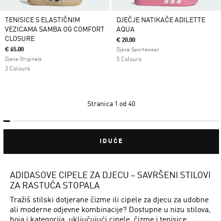
TENISICE S ELASTIČNIM
DJEČJE NATIKAČE ADILETTE
VEZICAMA SAMBA OG COMFORT
AQUA
CLOSURE
€ 20.00
€ 65.00
Djeca Sportswear
Djeca Originals
5 Colours
3 Colours
Stranica
1 od 40
IDUĆE
ADIDASOVE CIPELE ZA DJECU – SAVRŠENI STILOVI
ZA RASTUĆA STOPALA
Tražiš stilski dotjerane čizme ili cipele za djecu za udobne
ali moderne odjevne kombinacije? Dostupne u nizu stilova,
boja i kategorija, uključujući cipele, čizme i tenisice,