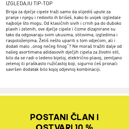
IZGLEDAJU TIP-TOP
Briga za dječje cipele traži samo da slijediš upute za
pranje i njegu i redovito ih brišeš, kako bi uvijek izgledale
najbolje što mogu. Od klasičnih sivih i crnih pa do duboko
plavih i zelenih, ove dječje cipele i čizme dizajnirane su
tako da odgovaraju svim ukusima, stilovima, izgledima i
raspoloženjima. Želiš nešto upariti s tom odjećom, ali i
dodati malo „onog nečeg finog“? Ne moraš tražiti dalje od
našeg asortimana adidasovih dječjih cipela za životni stil,
bilo da se radi o ledeno bijeloj, električno plavoj, zemljano
zelenoj ili praškasto ružičastoj boji, sigurno ćeš pronaći
savršen dodatak bilo kojoj odjevnoj kombinaciji.
POSTANI ČLAN I
OSTVARI 10 %