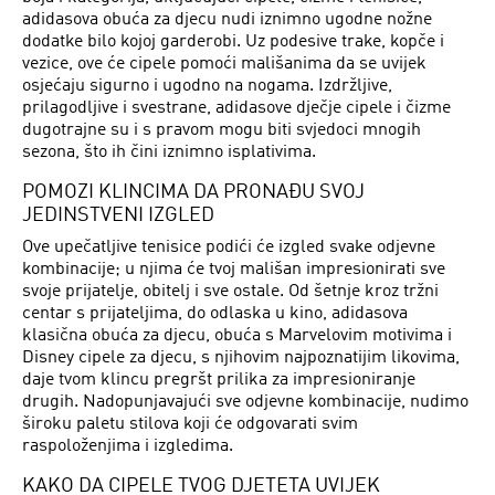
adidasova obuća za djecu nudi iznimno ugodne nožne
dodatke bilo kojoj garderobi. Uz podesive trake, kopče i
vezice, ove će cipele pomoći mališanima da se uvijek
osjećaju sigurno i ugodno na nogama. Izdržljive,
prilagodljive i svestrane, adidasove dječje cipele i čizme
dugotrajne su i s pravom mogu biti svjedoci mnogih
sezona, što ih čini iznimno isplativima.
POMOZI KLINCIMA DA PRONAĐU SVOJ
JEDINSTVENI IZGLED
Ove upečatljive tenisice podići će izgled svake odjevne
kombinacije; u njima će tvoj mališan impresionirati sve
svoje prijatelje, obitelj i sve ostale. Od šetnje kroz tržni
centar s prijateljima, do odlaska u kino, adidasova
klasična obuća za djecu, obuća s Marvelovim motivima i
Disney cipele za djecu, s njihovim najpoznatijim likovima,
daje tvom klincu pregršt prilika za impresioniranje
drugih. Nadopunjavajući sve odjevne kombinacije, nudimo
široku paletu stilova koji će odgovarati svim
raspoloženjima i izgledima.
KAKO DA CIPELE TVOG DJETETA UVIJEK