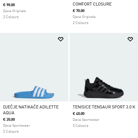
COMFORT CLOSURE
€ 90.00
€ 70.00
Djeca Originals
2 Colours
Djeca Originals
2 Colours
DJEČJE NATIKAČE ADILETTE
TENISICE TENSAUR SPORT 3.0 K
AQUA
€ 40.00
€ 20.00
Djeca Sportswear
Djeca Sportswear
5 Colours
5 Colours