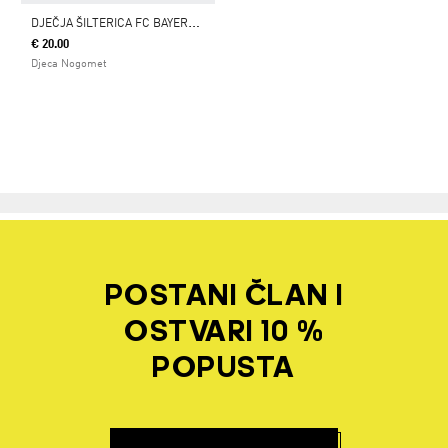
D
JEČJA ŠILTERICA FC BAYERN MÜNCHEN
€ 20.00
Djeca Nogomet
POSTANI ČLAN I
OSTVARI 10 %
POPUSTA