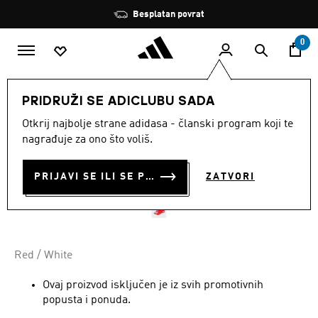
Preskoči na glavni sadržaj
Zaustavi
Besplatan povrat
rotaciju
0
DJECA
Dodaci
PRIDRUŽI SE ADICLUBU SADA
Otkrij najbolje strane adidasa - članski program koji te
DJEČJA ŠILTERICA FC
nagrađuje za ono što voliš.
BAYERN MÜNCHEN
PRIJAVI SE ILI SE PRIDRUŽI SADA
ZATVORI
€ 20.00
Red / White
Ovaj proizvod isključen je iz svih promotivnih
popusta i ponuda.