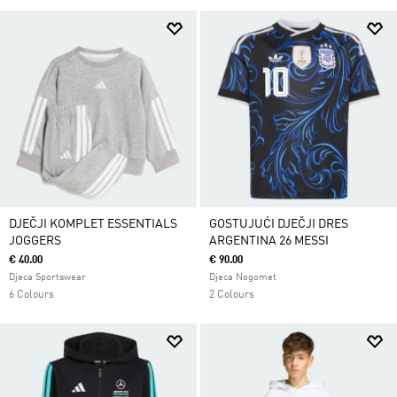
DJEČJI KOMPLET ESSENTIALS
GOSTUJUĆI DJEČJI DRES
JOGGERS
ARGENTINA 26 MESSI
€ 40.00
€ 90.00
Djeca Sportswear
Djeca Nogomet
6 Colours
2 Colours