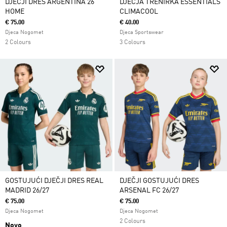
DJEČJI DRES ARGENTINA 26
DJEČJA TRENIRKA ESSENTIALS
HOME
CLIMACOOL
€ 75.00
€ 40.00
Djeca Nogomet
Djeca Sportswear
2 Colours
3 Colours
GOSTUJUĆI DJEČJI DRES REAL
DJEČJI GOSTUJUĆI DRES
MADRID 26/27
ARSENAL FC 26/27
€ 75.00
€ 75.00
Djeca Nogomet
Djeca Nogomet
2 Colours
Novo