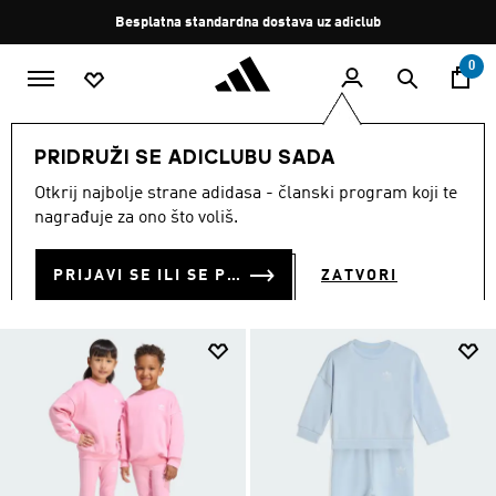
Preskoči na glavni sadržaj
Zaustavi
Besplatan povrat
rotaciju
0
DJECA
Odjeća
PRIDRUŽI SE ADICLUBU SADA
ODJEĆA ZA DJECU
Otkrij najbolje strane adidasa - članski program koji te
(1740)
nagrađuje za ono što voliš.
Filtriraj
Velike Slike
PRIJAVI SE ILI SE PRIDRUŽI SADA
ZATVORI