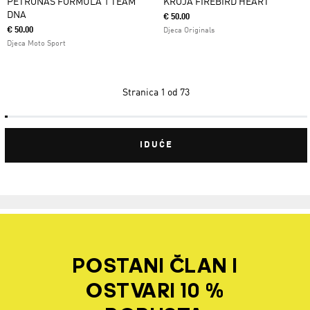
PETRONAS FORMULA 1 TEAM
KROJA FIREBIRD HEART
DNA
€ 50.00
€ 50.00
Djeca Originals
Djeca Moto Sport
Stranica
1 od 73
IDUĆE
POSTANI ČLAN I
OSTVARI 10 %