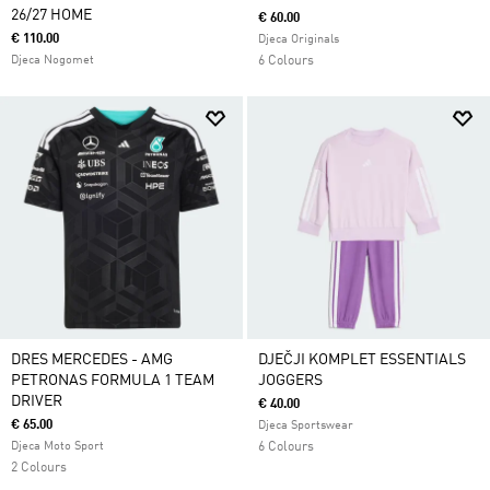
26/27 HOME
€ 60.00
€ 110.00
Djeca Originals
Djeca Nogomet
6 Colours
DRES MERCEDES - AMG
DJEČJI KOMPLET ESSENTIALS
PETRONAS FORMULA 1 TEAM
JOGGERS
DRIVER
€ 40.00
€ 65.00
Djeca Sportswear
Djeca Moto Sport
6 Colours
2 Colours