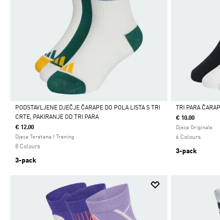
PODSTAVLJENE DJEČJE ČARAPE DO POLA LISTA S TRI
TRI PARA ČARAP
CRTE, PAKIRANJE OD TRI PARA
€ 10.00
Da
Da
€ 12.00
Djeca Originals
Djeca Teretana I Trening
6 Colours
8 Colours
3-pack
3-pack