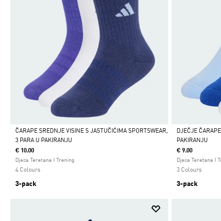
ČARAPE SREDNJE VISINE S JASTUČIĆIMA SPORTSWEAR,
DJEČJE ČARAPE 
3 PARA U PAKIRANJU
PAKIRANJU
Da
Da
€ 10.00
€ 9.00
Djeca Teretana I Trening
Djeca Teretana I 
4 Colours
3 Colours
3-pack
3-pack