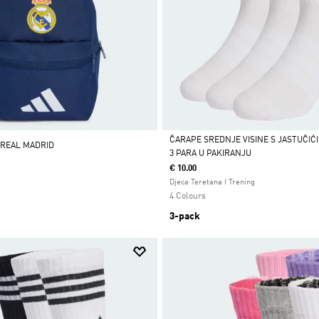
ČARAPE SREDNJE VISINE S JASTUČIĆ
 REAL MADRID
3 PARA U PAKIRANJU
Da
€ 10.00
Djeca Teretana I Trening
4 Colours
3-pack