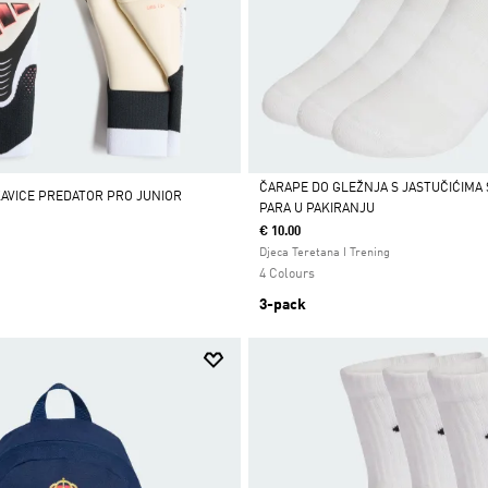
ČARAPE DO GLEŽNJA S JASTUČIĆIMA
AVICE PREDATOR PRO JUNIOR
PARA U PAKIRANJU
Da
€ 10.00
Djeca Teretana I Trening
4 Colours
3-pack