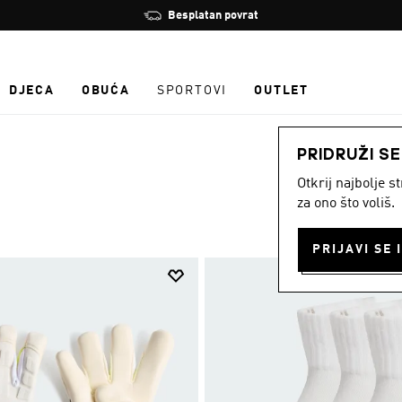
Zaustavi
Učlani se i ostvari 10 % popusta
rotaciju
DJECA
OBUĆA
SPORTOVI
OUTLET
PRIDRUŽI S
Otkrij najbolje 
za ono što voliš.