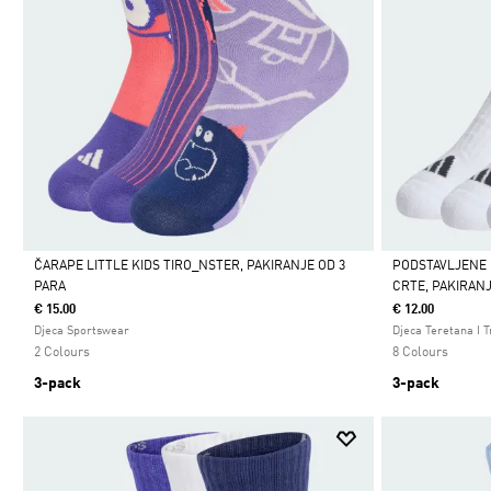
ČARAPE LITTLE KIDS TIRO_NSTER, PAKIRANJE OD 3
PODSTAVLJENE 
PARA
CRTE, PAKIRANJ
Da
Da
€ 15.00
€ 12.00
Djeca Sportswear
Djeca Teretana I 
2 Colours
8 Colours
3-pack
3-pack