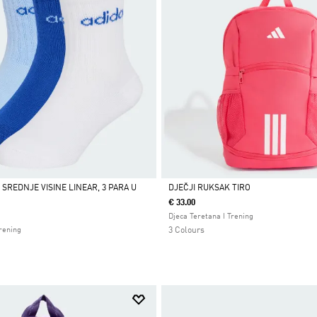
SREDNJE VISINE LINEAR, 3 PARA U
DJEČJI RUKSAK TIRO
€ 33.00
Da
Djeca Teretana I Trening
Trening
3 Colours