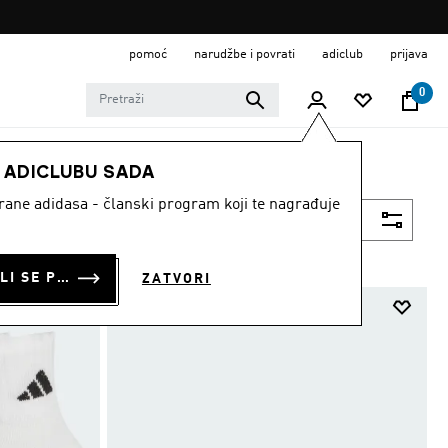
pomoć
narudžbe i povrati
adiclub
prijava
0
E ADICLUBU SADA
strane adidasa - članski program koji te nagrađuje
Filtriraj
PRIJAVI SE ILI SE PRIDRUŽI SADA
ZATVORI