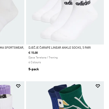
IMA SPORTSWEAR,
DJEČJE ČARAPE LINEAR ANKLE SOCKS, 5 PARI
€ 15.00
Da
Djeca Teretana I Trening
4 Colours
5-pack