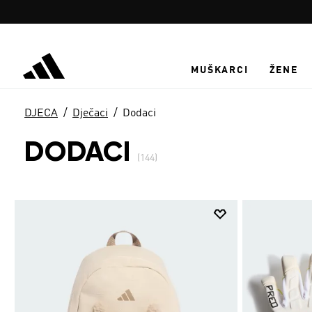
Preskoči na glavni sadržaj
MUŠKARCI
ŽENE
DJECA
Dječaci
Dodaci
DODACI
(144)