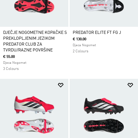
DJEČJE NOGOMETNE KOPAČKE S
PREDATOR ELITE FT FG J
PREKLOPLJENIM JEZIKOM
€ 130.00
PREDATOR CLUB ZA
Djeca Nogomet
TVRDU/RAZNE POVRŠINE
2 Colours
€ 55.00
Djeca Nogomet
3 Colours