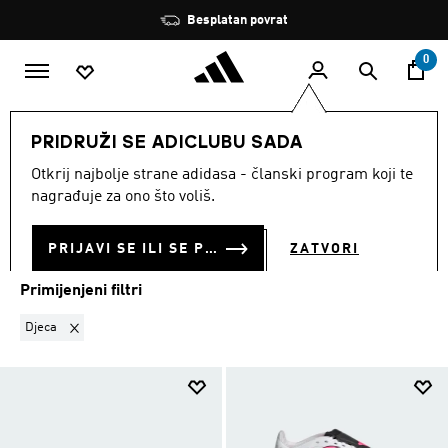
Preskoči na glavni sadržaj
Zaustavi
Besplatan povrat
rotaciju
0
MODNE MARKE
Performance
Obuća
PRIDRUŽI SE ADICLUBU SADA
DJECA
·
OBUĆA
Otkrij najbolje strane adidasa - članski program koji te
(253)
nagrađuje za ono što voliš.
Filtriraj
Velike Slike
PRIJAVI SE ILI SE PRIDRUŽI SADA
ZATVORI
Primijenjeni filtri
Ukloni filter Trenutno filtrirano prema SPOL: Djeca
Djeca