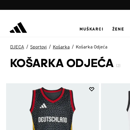
Preskoči na glavni sadržaj
MUŠKARCI
ŽENE
DJECA
Sportovi
Košarka
Košarka Odjeća
KOŠARKA ODJEĆA
(2)