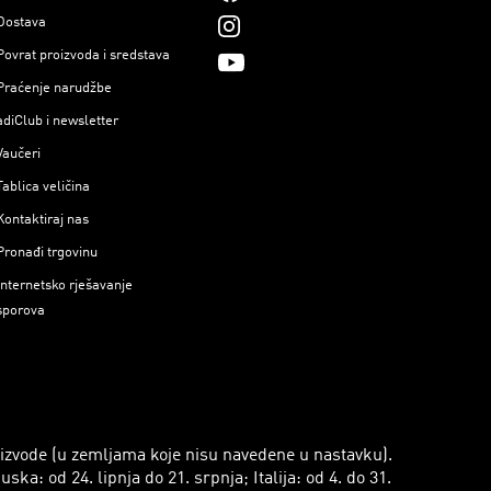
Dostava
Povrat proizvoda i sredstava
Praćenje narudžbe
adiClub i newsletter
Vaučeri
Tablica veličina
Kontaktiraj nas
Pronađi trgovinu
Internetsko rješavanje
sporova
roizvode (u zemljama koje nisu navedene u nastavku).
a: od 24. lipnja do 21. srpnja; Italija: od 4. do 31.