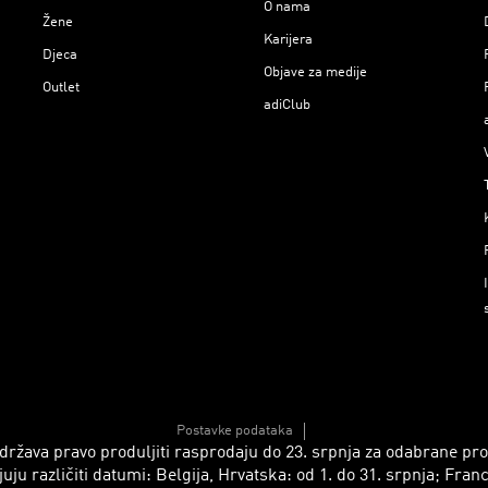
O nama
Žene
Karijera
Djeca
Objave za medije
Outlet
adiClub
Postavke podataka
 zadržava pravo produljiti rasprodaju do 23. srpnja za odabrane p
azličiti datumi: Belgija, Hrvatska: od 1. do 31. srpnja; Francusk