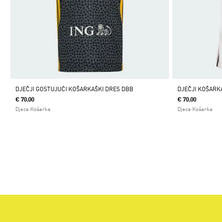
DJEČJI GOSTUJUĆI KOŠARKAŠKI DRES DBB
DJEČJI KOŠARK
€ 70.00
€ 70.00
Djeca Košarka
Djeca Košarka