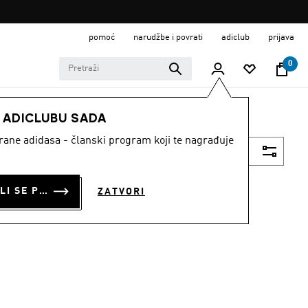
pomoć
narudžbe i povrati
adiclub
prijava
0
E ADICLUBU SADA
strane adidasa - članski program koji te nagrađuje
Filtriraj
PRIJAVI SE ILI SE PRIDRUŽI SADA
ZATVORI