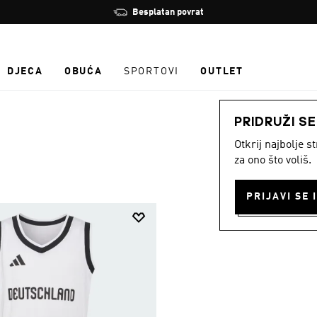
Zaustavi
Besplatan povrat
rotaciju
DJECA
OBUĆA
SPORTOVI
OUTLET
PRIDRUŽI S
Otkrij najbolje 
za ono što voliš.