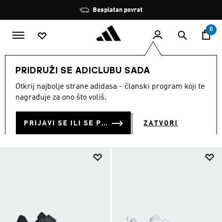
Preskoči na glavni sadržaj
Zaustavi
Besplatan povrat
rotaciju
0
SPORTOVI
Ostali sportovi
Dizanje utega
Obuća
PRIDRUŽI SE ADICLUBU SADA
OBUĆA
Otkrij najbolje strane adidasa - članski program koji te
(10)
nagrađuje za ono što voliš.
Filtriraj
Velike Slike
PRIJAVI SE ILI SE PRIDRUŽI SADA
ZATVORI