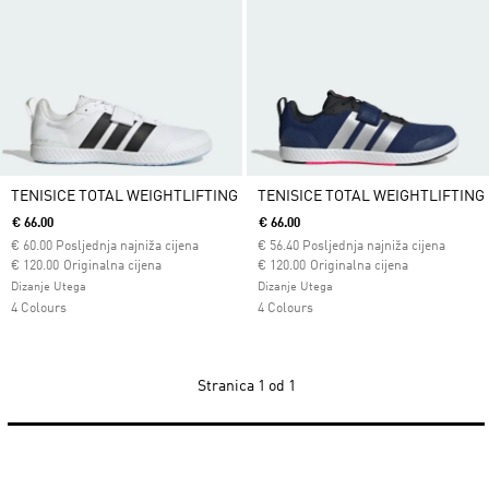
TENISICE TOTAL WEIGHTLIFTING
TENISICE TOTAL WEIGHTLIFTING
€ 66.00
€ 66.00
€
60.00
Posljednja najniža cijena
€
56.40
Posljednja najniža cijena
Cijena umanjena od
za
Cijena umanjena od
za
€ 120.00
Originalna cijena
€ 120.00
Originalna cijena
Dizanje Utega
Dizanje Utega
4 Colours
4 Colours
Stranica
1 od 1