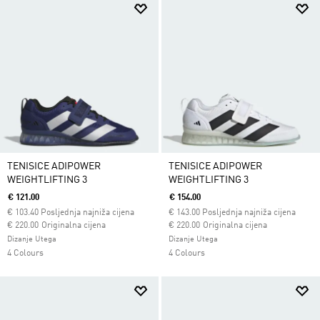
TENISICE ADIPOWER
TENISICE ADIPOWER
WEIGHTLIFTING 3
WEIGHTLIFTING 3
€ 121.00
€ 154.00
€
103.40
Posljednja najniža cijena
€
143.00
Posljednja najniža cijena
Cijena umanjena od
za
Cijena umanjena od
za
€ 220.00
Originalna cijena
€ 220.00
Originalna cijena
Dizanje Utega
Dizanje Utega
4 Colours
4 Colours