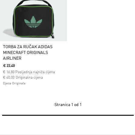
TORBA ZA RUČAK ADIDAS
MINECRAFT ORIGINALS
AIRLINER
€ 22.40
€
16.80
Posljednja najniža cijena
Cijena umanjena od
za
€ 40.00
Originalna cijena
Djeca Originals
Stranica
1 od 1