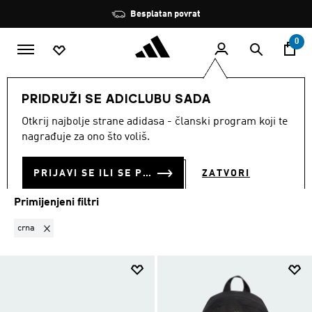
Preskoči na glavni sadržaj
Zaustavi
Besplatan povrat
rotaciju
0
DJECA
Dječaci
Dodaci
Torbe
PRIDRUŽI SE ADICLUBU SADA
CRNA
·
TORBE
Otkrij najbolje strane adidasa - članski program koji te
(9)
nagrađuje za ono što voliš.
Filtriraj
Velike Slike
PRIJAVI SE ILI SE PRIDRUŽI SADA
ZATVORI
Primijenjeni filtri
Ukloni filter Trenutno filtrirano prema BOJA: crna
crna