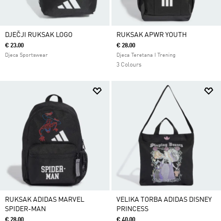
DJEČJI RUKSAK LOGO
RUKSAK APWR YOUTH
€ 23.00
€ 28.00
Djeca Sportswear
Djeca Teretana I Trening
3 Colours
RUKSAK ADIDAS MARVEL
VELIKA TORBA ADIDAS DISNEY
SPIDER-MAN
PRINCESS
€ 28.00
€ 40.00